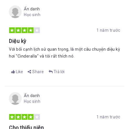
Coriander” đã thể hiện trí tưởng tượng phong phú và sức sáng
Ẩn danh
tạo dồi dào của Sally Gardner. Tìm đến “Tôi là Coriander” là
Học sinh
tìm đến thế giới lãng mạn thần tiên cùng những chuyến phiêu
lưu li kì trên nền lịch sử. Hãy đọc tác phẩm để thấy Coriander
sẽ trưởng thành trong bạn như đã trưởng thành trong chính
1 năm trước
tôi, dạy bạn cách dũng cảm, cách sợ hãi, cách yêu thương và
cả cách gọi tên chính mình... Tác giả: Nguyễn Hương My lớp
Diệu kỳ
11D1
Với bối cạnh lịch sử quan trọng, là một câu chuyện diệu kỳ
hơi "Cinderalla" và tôi rất thích nó.
Like
Share
Trả lời
Ẩn danh
Học sinh
1 năm trước
Cho thiếu niên