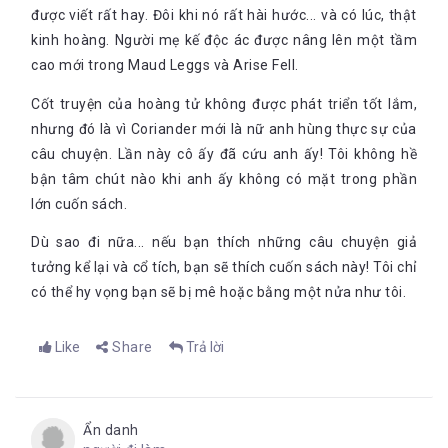
được viết rất hay. Đôi khi nó rất hài hước... và có lúc, thật
kinh hoàng. Người mẹ kế độc ác được nâng lên một tầm
cao mới trong Maud Leggs và Arise Fell.
Cốt truyện của hoàng tử không được phát triển tốt lắm,
nhưng đó là vì Coriander mới là nữ anh hùng thực sự của
câu chuyện. Lần này cô ấy đã cứu anh ấy! Tôi không hề
bận tâm chút nào khi anh ấy không có mặt trong phần
lớn cuốn sách.
Dù sao đi nữa... nếu bạn thích những câu chuyện giả
tưởng kể lại và cổ tích, bạn sẽ thích cuốn sách này! Tôi chỉ
có thể hy vọng bạn sẽ bị mê hoặc bằng một nửa như tôi.
Like
Share
Trả lời
Ẩn danh