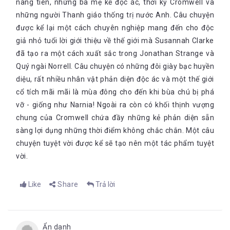
nàng tiên, những bà mẹ kế độc ác, thời kỳ Cromwell và
những người Thanh giáo thống trị nước Anh. Câu chuyện
được kể lại một cách chuyên nghiệp mang đến cho độc
giả nhỏ tuổi lời giới thiệu về thế giới mà Susannah Clarke
đã tạo ra một cách xuất sắc trong Jonathan Strange và
Quý ngài Norrell. Câu chuyện có những đôi giày bạc huyền
diệu, rất nhiều nhân vật phản diện độc ác và một thế giới
cổ tích mãi mãi là mùa đông cho đến khi bùa chú bị phá
vỡ - giống như Narnia! Ngoài ra còn có khối thịnh vượng
chung của Cromwell chứa đầy những kẻ phản diện sẵn
sàng lợi dụng những thời điểm không chắc chắn. Một câu
chuyện tuyệt vời được kể sẽ tạo nên một tác phẩm tuyệt
vời.
Like
Share
Trả lời
Ẩn danh