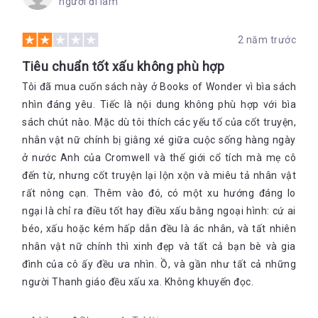
người đi làm
2 năm trước
Tiêu chuẩn tốt xấu không phù hợp
Tôi đã mua cuốn sách này ở Books of Wonder vì bìa sách
nhìn đáng yêu. Tiếc là nội dung không phù hợp với bìa
sách chút nào. Mặc dù tôi thích các yếu tố của cốt truyện,
nhân vật nữ chính bị giằng xé giữa cuộc sống hàng ngày
ở nước Anh của Cromwell và thế giới cổ tích mà mẹ cô
đến từ, nhưng cốt truyện lại lộn xộn và miêu tả nhân vật
rất nông cạn. Thêm vào đó, có một xu hướng đáng lo
ngại là chỉ ra điều tốt hay điều xấu bằng ngoại hình: cứ ai
béo, xấu hoặc kém hấp dẫn đều là ác nhân, và tất nhiên
nhân vật nữ chính thì xinh đẹp và tất cả bạn bè và gia
đình của cô ấy đều ưa nhìn. Ồ, và gần như tất cả những
người Thanh giáo đều xấu xa. Không khuyến đọc.