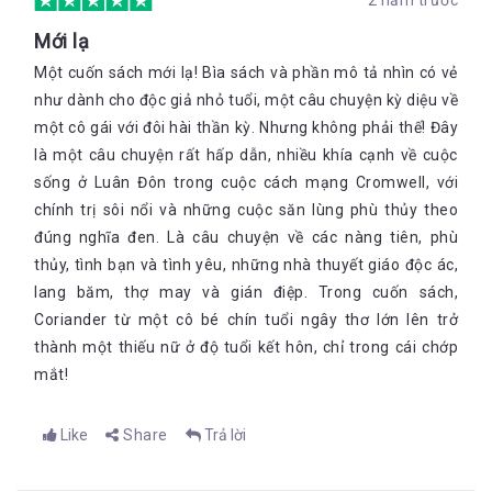
2 năm trước
thế giới khác bên kia bề mặt tráng bạc của nó, một vùng đất
nơi thời gian chỉ là thứ nhỏ nhặt tầm thường và bị tước bỏ hết
Mới lạ
mọi quyền lực...”. Giọng văn của Sally Gardner mang một màu
sắc kì bí u uẩn, lôi cuốn người đọc vào nỗi sợ hãi lo lắng không
Một cuốn sách mới lạ! Bìa sách và phần mô tả nhìn có vẻ
tên, tựa như các nhân vật trong trang sách, tự nhiên và cũng
như dành cho độc giả nhỏ tuổi, một câu chuyện kỳ ​​diệu về
thật rõ nét. Nhan đề “Tôi là Coriander” tưởng chừng như đơn
một cô gái với đôi hài thần kỳ. Nhưng không phải thế! Đây
giản nhưng lại ẩn chứa một thông điệp vô cùng sâu sắc.
là một câu chuyện rất hấp dẫn, nhiều khía cạnh về cuộc
Coriander không phải là một cái tên Cơ-đốc, cái tên này có ý
nghĩa hết sức giản dị là cây rau mùi. Coriander đã bị mụ dì ghẻ
sống ở Luân Đôn trong cuộc cách mạng Cromwell, với
cướp đi nó hay đúng hơn là cướp đi bản ngã sâu thẳm trong
chính trị sôi nổi và những cuộc săn lùng phù thủy theo
cô. Thông qua 360 trang văn, Sally Gardner đã tái hiện lại cuộc
đúng nghĩa đen. Là câu chuyện về các nàng tiên, phù
đấu tranh đầy gian khổ của Coriander để giành lại cái tên của
thủy, tình bạn và tình yêu, những nhà thuyết giáo độc ác,
mình, không phải Ann, hay bất kì cái tên Cơ-đốc ngoan đạo
nào khác, đơn giản, như cô đã tuyên bố: “Tên tôi là Coriander”.
lang băm, thợ may và gián điệp. Trong cuốn sách,
Một câu chuyện về sự trưởng thành, bi kịch về những nỗi đau
Coriander từ một cô bé chín tuổi ngây thơ lớn lên trở
và sự sợ hãi, lòng trung thành và tình yêu đầu tiên, tất cả đều
thành một thiếu nữ ở độ tuổi kết hôn, chỉ trong cái chớp
diễn ra trên nền tảng của một thời kì lịch sử đầy biến động.
mắt!
Thông qua nhân vật Coriander, tác giả muốn gửi gắm cho
người đọc bài học về tình yêu và niềm tin mạnh mẽ vào chính
bản thân mình. Bên cạnh đó, tác phẩm còn hấp dẫn độc giả
Like
Share
Trả lời
bởi thế giới nghệ thuật lung linh, đầy sắc màu, có phép thuật,
thần tiên và phù thủy, có công chúa và hoàng tử, cả những tòa
lâu đài lộng lẫy và những căn phòng tráng lệ. “Tôi là