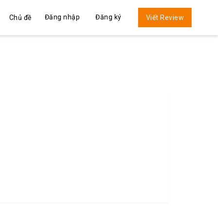
Đăng nhập
Đăng ký
Chủ đề
Viết Review