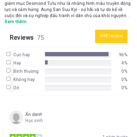
giám mục Desmond Tutu như là những hình mẫu truyền động
lực và cảm hứng. Aung San Suu Kyi - sợ hãi và tự do kể về
cuộc đời và sự nghiệp đấu tranh vì dân chủ của khôi nguyên
Nobel Hòa bình. Hình ảnh cá nhân và ngôn phong mạnh mẽ
Xem thêm
của bà giúp chúng ta hiểu thêm về sức mạnh và thái độ phi
thường của người phụ nữ này, bên cạnh nhận xét của người
Viết review
Reviews
75
thân, bạn bè và các nhân vật nổi tiếng. Cách dẫn truyện và các
bức ảnh sống động của Christophe Loviny hé lộ mối gắn kết
bền chặt giữa bà Aung San Suu Kyi và Miến Điện. Cùng với các
Cực hay
96%
nhà nhiếp ảnh trẻ tuổi xuất sắc nhất của Miến Điện, ông dõi
Hay
4%
theo những bước đi của tiến trình dân chủ gần đây cũng như
nêu lên những thách thức lớn lao còn nằm phía trước.
Bình thường
0%
Không hay
0%
Dở
0%
Ẩn danh
Học sinh