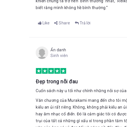
khiến chúng ta trở nên ‘bình thường’ nhất,” Reiko
biết rằng mình không hề bình thường.”
Like
Share
Trả lời
Ẩn danh
Sinh viên
Đẹp trong nỗi đau
Cuốn sách này u tối như chính những nỗi sợ của
Văn chương của Murakami mang đến cho tôi m
kiểu an ủi rất riêng. Không, không phải kiểu an 
hay âm nhạc cổ điển. Đó là cảm giác tôi có được 
trụi của tất cả những gì xấu xí trong phần tăm t