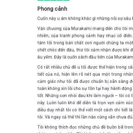
Phong cảnh
Cuốn này u ám không khác gì những nỗi sợ sâu k
Văn chương của Murakami mang đến cho tôi một k
nhiên, của tranh phong cảnh hay nhạc cổ điển. 
tăm tối trong bản chất con người chúng ta một
chết chóc đến đâu, thứ tôi cảm nhận được khi 
âu yếm. Đây là cuốn sách đầu tiên của Murakami
Có rất nhiều chủ đề u tối được thể hiện trong c
tiết của nó, hiện lên rõ nét qua một trong nh
cảm giác như tôi đã được chuẩn bị sẵn sàng đ
toàn không xin lỗi cho sự tồn tại hay hành độn
tốt. Những cơn nhói đau khi làm người – tôi có
này. Luôn luôn khó để diễn tả trọn vẹn cảm x
điều duy nhất tôi có thể viết một cách chi tiế
tôi. Và ngay cả thế thì lần nào cũng vẫn chưa đủ
Tôi không thích đọc những chủ đề buồn bã tron