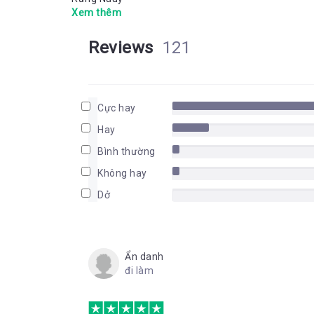
Xem thêm
Reviews
121
Cực hay
Hay
Bình thường
Không hay
Dở
Ẩn danh
đi làm