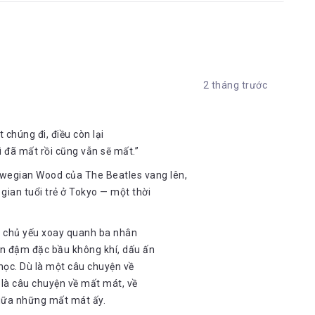
2 tháng trước
 chúng đi, điều còn lại
ì đã mất rồi cũng vẫn sẽ mất.”
rwegian Wood của The Beatles vang lên,
gian tuổi trẻ ở Tokyo — một thời
d chủ yếu xoay quanh ba nhân
ện đậm đặc bầu không khí, dấu ấn
học. Dù là một câu chuyện về
g là câu chuyện về mất mát, về
 giữa những mất mát ấy.