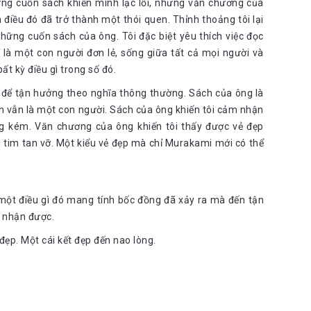
ững cuốn sách khiến mình lạc lối, nhưng văn chương của
 điều đó đã trở thành một thói quen. Thỉnh thoảng tôi lại
hững cuốn sách của ông. Tôi đặc biệt yêu thích việc đọc
là một con người đơn lẻ, sống giữa tất cả mọi người và
ất kỳ điều gì trong số đó.
i để tận hưởng theo nghĩa thông thường. Sách của ông là
nh vẫn là một con người. Sách của ông khiến tôi cảm nhận
g kém. Văn chương của ông khiến tôi thấy được vẻ đẹp
ái tim tan vỡ. Một kiểu vẻ đẹp mà chỉ Murakami mới có thể
 một điều gì đó mang tính bốc đồng đã xảy ra mà đến tận
p nhận được.
đẹp. Một cái kết đẹp đến nao lòng.