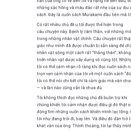
văn của ông có vẻ đen tối và nặng nề đến đâu, đi
những sắc hồng và màu đào rất nhẹ của sự dịu d
sách. Đây là cuốn sách Murakami đầu tiên mà tô
Có rất nhiều chủ đề u tối được thể hiện trong
câu chuyện này. Bệnh lý tâm thần, với những mô t
trong những nhân vật chính. Câu chuyện rất thật
giác như mình đã được chuẩn bị sẵn sàng để chấ
nhân vật sống một cách rất “thẳng thắn”, không 
triển nhân vật được xây dựng vô cùng tốt. Nhữn
tôi có thể cảm nhận rõ ràng khi đọc cuốn sách nà
trọn vẹn cảm nhận của tôi về một cuốn sách “đ
tôi có thể nói chi tiết chỉ là cảm giác mà văn c
— và lần nào cũng vẫn là chưa đủ.
Tôi không thích đọc những chủ đề buồn trừ khi
chúng khiến tôi cảm nhận được điều gì đó thật s
động tìm những cuốn sách khiến mình lạc lõng,
tôi như đang trôi đi, bay lên. Và điều đó dần trở
khát văn của ông. Thỉnh thoảng, tôi lại thấy m