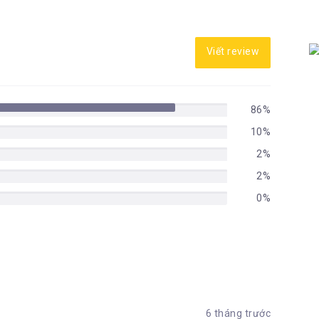
Viết review
86%
10%
2%
2%
0%
6 tháng trước