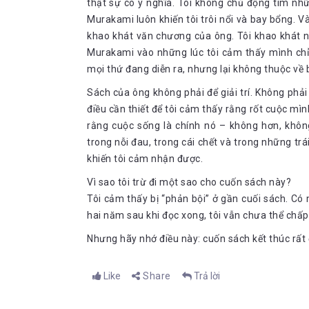
thật sự có ý nghĩa. Tôi không chủ động tìm nh
Murakami luôn khiến tôi trôi nổi và bay bổng. Và
khao khát văn chương của ông. Tôi khao khát n
Murakami vào những lúc tôi cảm thấy mình chỉ 
mọi thứ đang diễn ra, nhưng lại không thuộc về b
Sách của ông không phải để giải trí. Không phả
điều cần thiết để tôi cảm thấy rằng rốt cuộc mì
rằng cuộc sống là chính nó – không hơn, khôn
trong nỗi đau, trong cái chết và trong những tr
khiến tôi cảm nhận được.
Vì sao tôi trừ đi một sao cho cuốn sách này?
Tôi cảm thấy bị “phản bội” ở gần cuối sách. Có
hai năm sau khi đọc xong, tôi vẫn chưa thể chấ
Nhưng hãy nhớ điều này: cuốn sách kết thúc rất 
Like
Share
Trả lời