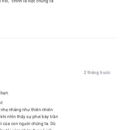
 nói, “chính là việc chúng ta
2 tháng trước
 bạn.
ột
ủi nhẹ nhàng như thiên nhiên
khi nhìn thấy sự phơi bày trần
ối của con người chúng ta. Dù