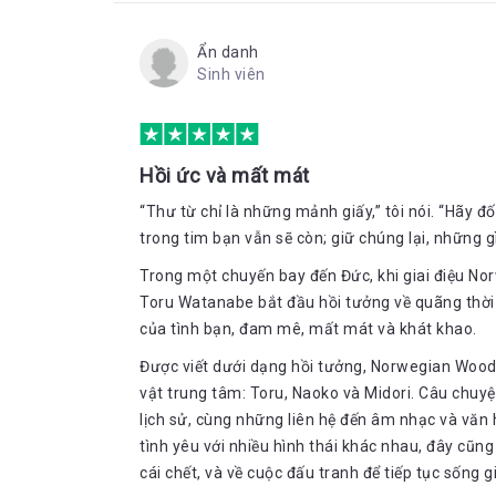
Ẩn danh
Sinh viên
Hồi ức và mất mát
“Thư từ chỉ là những mảnh giấy,” tôi nói. “Hãy đốt
trong tim bạn vẫn sẽ còn; giữ chúng lại, những g
Trong một chuyến bay đến Đức, khi giai điệu No
Toru Watanabe bắt đầu hồi tưởng về quãng thời 
của tình bạn, đam mê, mất mát và khát khao.
Được viết dưới dạng hồi tưởng, Norwegian Woo
vật trung tâm: Toru, Naoko và Midori. Câu chuy
lịch sử, cùng những liên hệ đến âm nhạc và văn 
tình yêu với nhiều hình thái khác nhau, đây cũn
cái chết, và về cuộc đấu tranh để tiếp tục sống