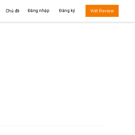
Đăng nhập
Đăng ký
Chủ đề
Viết Review