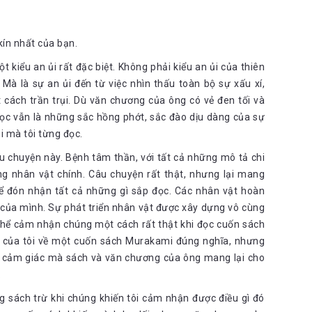
ín nhất của bạn.
iểu an ủi rất đặc biệt. Không phải kiểu an ủi của thiên
Mà là sự an ủi đến từ việc nhìn thấu toàn bộ sự xấu xí,
 cách trần trụi. Dù văn chương của ông có vẻ đen tối và
đọc vẫn là những sắc hồng phớt, sắc đào dịu dàng của sự
 mà tôi từng đọc.
âu chuyện này. Bệnh tâm thần, với tất cả những mô tả chi
ững nhân vật chính. Câu chuyện rất thật, nhưng lại mang
ể đón nhận tất cả những gì sắp đọc. Các nhân vật hoàn
g của mình. Sự phát triển nhân vật được xây dựng vô cùng
 thể cảm nhận chúng một cách rất thật khi đọc cuốn sách
úc của tôi về một cuốn sách Murakami đúng nghĩa, nhưng
t là cảm giác mà sách và văn chương của ông mang lại cho
.
g sách trừ khi chúng khiến tôi cảm nhận được điều gì đó