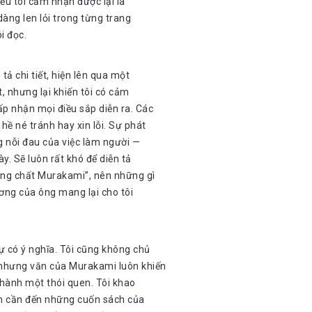
ều tôi cảm nhận được lại là
àng len lỏi trong từng trang
i đọc.
ả chi tiết, hiện lên qua một
, nhưng lại khiến tôi có cảm
p nhận mọi điều sắp diễn ra. Các
hề né tránh hay xin lỗi. Sự phát
g nỗi đau của việc làm người —
y. Sẽ luôn rất khó để diễn tả
úng chất Murakami”, nên những gì
hương của ông mang lại cho tôi
ự có ý nghĩa. Tôi cũng không chủ
 nhưng văn của Murakami luôn khiến
 thành một thói quen. Tôi khao
ình cần đến những cuốn sách của