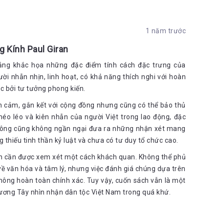
rí tuệ, đơn âm tiết, đa âm điệu, sử dụng những từ bất biến, 
1 năm trước
 nghĩa thì luôn cụ thể, đặc biệt, gần như không bao giờ trừu 
g Kính Paul Giran
ng của tư tưởng; ít ý, ít lời; và một lần nữa những từ hiếm 
ắng khắc họa những đặc điểm tính cách đặc trưng của
àn hảo về các đối tượng mà chúng áp cho; nghĩa của chúng 
i nhẫn nhịn, linh hoạt, có khả năng thích nghi với hoàn
 bởi tư tưởng phong kiến.
n ngữ này khiến chúng ta không thể đạt tới tầm tư duy triết 
nh cảm, gắn kết với cộng đồng nhưng cũng có thể bảo thủ
 duy đơn giản.
éo léo và kiên nhẫn của người Việt trong lao động, đặc
n, ông cũng không ngần ngại đưa ra những nhận xét mang
 thiếu tinh thần kỷ luật và chưa có tư duy tổ chức cao.
ul Giran về dân tộc An Nam là sai, tuy nhiên, sự phân biệt, 
 ông, những biểu hiện của văn hóa An Nam, biểu hiện của 
ran cần được xem xét một cách khách quan. Không thể phủ
 nền văn minh dã man, sơ khai, kém phát triển. Điều này, 
về văn hóa và tâm lý, nhưng việc đánh giá chúng dựa trên
i lầm. 
ông hoàn toàn chính xác. Tuy vậy, cuốn sách vẫn là một
i cảnh hôm nay, cách thức và mục đích khảo cứu của P. Giran 
hương Tây nhìn nhận dân tộc Việt Nam trong quá khứ.
ang và sẽ cho rằng, không bao giờ có sự cao, thấp, hơn, kém 
a, văn minh dân tộc mà thôi. 
oại, cổ xúy chủ nghĩa đế quốc và thuyết ưu sinh da trắng, thì 