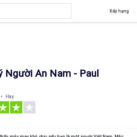
Xếp hạng
ý Người An Nam - Paul
 • Hay
hấy mảy may khó chịu nếu bạn là một người Việt Nam. Mặc 