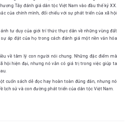
 chủng người da vàng.
phương Tây đánh giá dân tộc Việt Nam vào đầu thế kỷ XX.
ả dẫn ra việc người An Nam lúc bấy giờ không có bất kỳ sự 
ập trung vào việc thỏa mãn những gì cấp thiết nhất: cơn đói. 
sắc của chính mình, đối chiếu với sự phát triển của xã hội
 xuất phát từ đâu?
ch, chuột, dơi, rắn, thịt, rau củ hoặc thực phẩm bị hư hỏng. 
n ánh tư duy của giới trí thức thực dân về những vùng đất
 hàng tươi, cái còn lại, giá thấp hơn, cho những thứ được bày 
 sự áp đặt của họ trong cách đánh giá một nền văn hóa
ương vị và mùi của hỗn hợp này rất kinh khủng đối với người  
chiều về tâm lý con người nói chung. Những đặc điểm mà
a trắng là thượng đẳng, lấy mình làm chuẩn mực đã khiến 
 hội hiện đại, nhưng nó vẫn có giá trị trong việc giúp ta
 những định kiến sai lầm.
hau.
ở sự thiếu tiện nghi về nhà ở và trang phục. Nhà thường 
ẩn thỉu khi mà nơi sinh hoạt của gia đình gần với những con 
ột cuốn sách dễ đọc hay hoàn toàn đúng đắn, nhưng nó
 cái ao gần đó và cũng là hồ bơi, là nơi trồng cải xoong lẫn 
 về lịch sử và con đường phát triển của dân tộc Việt Nam.
hịu phi thường, họ chịu đựng những trận đòn tàn khốc nhất 
tĩnh không hề lay chuyển của họ: kể cả có trút lên họ những 
 Nam xuất phát từ gốc gác và môi trường sống, tác giả đã 
ệt, ở họ:
ngượng ngùng và thiếu lòng vị tha nơi người An Nam: cảnh 
y nơi họ bất cứ ý tưởng xấu nào, họ không thể đồng cảm với 