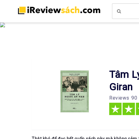
Tâm L
Giran
Reviews
90
Thật khó để đọc hết cuốn sách này mà không cảm t