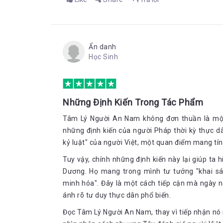
cuốn sách của Giran hầu như sẽ không còn lại gì. Nhữ
đại dã man của thế giới khi mà chủ nghĩa phân bi
chấp nhận công khai. Nếu bạn muốn đọc cuốn sách nà
rằng bây giờ và mãi sau này nữa không còn cơ hội ch
Ẩn danh
Review chi tiết bởi Dương Phương Anh – Bookad
Học Sinh
______________
Theo dõi fanpage của Bookademy để cập nhật các th
https://www.facebook.com/
bookademy.vn
Đăng ký để trở thành CTV Bookademy tại link:
http:
Những Định Kiến Trong Tác Phẩm
Tâm Lý Người An Nam không đơn thuần là một
những định kiến của người Pháp thời kỳ thực dâ
kỷ luật" của người Việt, một quan điểm mang tín
Tuy vậy, chính những định kiến này lại giúp ta
Dương. Họ mang trong mình tư tưởng "khai sá
minh hóa". Đây là một cách tiếp cận mà ngày n
ánh rõ tư duy thực dân phổ biến.
Đọc Tâm Lý Người An Nam, thay vì tiếp nhận nó n