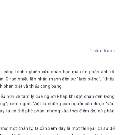
ng gì bạn có thể tìm hiểu được là dữ kiện lịch sử về một thời 
ệt chủng tộc, thực dân, dân tộc thượng đẳng vẫn còn được 
y, hãy đọc nó để tìm hiểu về tâm lí cai trị, đọc để đảm bảo 
o những tư tưởng này thống trị thế giới.
emy
ông tin thú vị về sách tại link:
1 năm trước
//bit.ly/2Hxkazt
 công trình nghiên cứu nhân học mà còn phản ánh rõ
n. Giran nhiều lần nhấn mạnh đến sự "lười biếng", "thiếu
h phân biệt và thiếu công bằng.
 hiểu hơn về tâm lý của người Pháp khi đặt chân đến Đông
ng", xem người Việt là những con người cần được "văn
ay ta có thể phê phán, nhưng vào thời điểm đó, nó phản
hư một chân lý, ta cần xem đây là một tài liệu lịch sử để