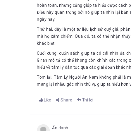
trí tuệ trung bình là tổng hòa làm nên tâm hồn của
hoàn toàn, nhưng cũng giúp ta hiểu được cách 
Bằng chứng đầu tiên cho sự dửng dung này, tác gi
tiến bộ, sự tinh tế nào trong cách ăn uống. Họ chỉ t
Điều này quan trọng bởi nó giúp ta nhìn lại bản 
Ông cũng không đi sâu vào tự hỏi liệu “cơn đói” này
ngày nay.
Hầu như tất cả mọi thứ đều có thể ăn được: ế
Thứ hai, đây là một tư liệu lịch sử quý giá, phả
Trong chợ, người bán có hai loại giá: một cho
mà họ xâm chiếm. Qua đó, ta có thể nhận thấy
ra những ngày trước đó
khác biệt.
Gia vị sử dụng kèm là nước mắm, theo tác giả là 
“h
Cuối cùng, cuốn sách giúp ta có cái nhìn đa 
Âu”
. Nhãn quan thực dân và tâm thế coi người d
Giran mô tả có thể không còn chính xác trong xã
nghiên cứu của Paul Giran đâm màu sắc chủ quan và
hiểu về tâm lý dân tộc qua các giai đoạn khác n
Sự dửng dung của người An Nam còn được thể hiện 
được dựng bằng tre và lợp tranh, vô cùng đơn sơ, b
Tóm lại, Tâm Lý Người An Nam không phải là m
lợn hoặc gia cầm được thả rông, hoàn toàn tự do; một
mang lại nhiều góc nhìn thú vị, giúp ta hiểu hơn
hố ủ phân…
Người An Nam sống cũng rất an phận, với sức cam c
của số phận. Không gì có thể làm xáo trộn sự bình 
Like
Share
Trả lời
nhục hình đau đớn.
Từ những phân tích về mặt tính cách của người An
nhận định rằng, tâm hồn người An Nam rất khắc nghi
“
Vắng mặt gần như hoàn toàn cái cảm giác 
Ẩn danh
tượng một người khỏa thân không hề khơi dậ