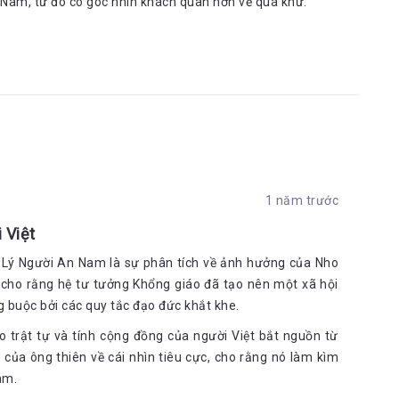
 Nam, từ đó có góc nhìn khách quan hơn về quá khứ.
1 năm trước
 Việt
Lý Người An Nam là sự phân tích về ảnh hưởng của Nho
an cho rằng hệ tư tưởng Khổng giáo đã tạo nên một xã hội
g buộc bởi các quy tắc đạo đức khắt khe.
o trật tự và tính cộng đồng của người Việt bắt nguồn từ
 của ông thiên về cái nhìn tiêu cực, cho rằng nó làm kìm
am.