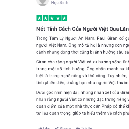
Học Sinh
nỗi đau hay sự thống khổ của người khác”.
Ngôn ngữ - Tiếng Việt bị ví như cái khung kìm hãm t
không chủ từ biến tổ, không biến cách hoặc chia thì;
tượng, tổng quát: 
Nét Tính Cách Của Người Việt Qua Lăn
Sự nghèo nàn của ngôn ngữ biểu thị sự bần cù
Trong Tâm Lý Người An Nam, Paul Giran cố g
này chỉ tạo thành những mô ta rất không ho
người Việt Nam. Ông mô tả họ là những con ngườ
vẫn còn mơ hồ và thiếu chính xác
cảnh nhưng đồng thời cũng bị ảnh hưởng sâu sắc
Tác giả cho rằng chính những “khuyết điểm” của ngô
Giran cho rằng người Việt có xu hướng sống tì
học mà  chỉ có thể tổng hợp kinh nghiệm thực tế, tư
trong một số tình huống. Ông nhấn mạnh sự kh
biệt là trong nghề nông và thủ công. Tuy nhiê
tính phiến diện, chẳng hạn như người Việt thường
Không thể khẳng định tất cả những nhận định của Pa
coi thường văn hóa An Nam của ông rất nặng. Theo
Dưới góc nhìn hiện đại, những nhận xét của Gi
một nền văn hóa khác mình là đặc trưng của những
nhận rằng người Việt có những đặc trưng riêng 
hiện nay chúng ta có thể khẳng định là hoàn toàn sa
quan điểm của một nhà thực dân Pháp có thể kh
Đây cũng là điều đáng lưu ý với người đọc: trong bố
tư liệu quan trọng, giúp ta hiểu thêm về cách p
sẽ trở nên rất lạc lõng vì giới khoa học nhân văn đ
mà chỉ có sự đa dạng và khác biệt ở mỗi nền văn hó
Về cơ bản, nếu loại bỏ sự phân biệt chủng tộc, bài ng
Like
Share
Trả lời