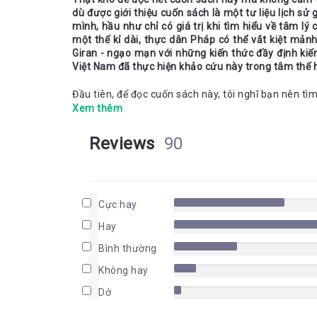
dù được giới thiệu cuốn sách là một tư liệu lịch sử g
mình, hầu như chỉ có giá trị khi tìm hiểu về tâm lý
một thế kỉ dài, thực dân Pháp có thể vắt kiệt mảnh
Giran - ngạo mạn với những kiến thức đầy định kiến 
Đầu tiên, để đọc cuốn sách này, tôi nghĩ bạn nên tì
Nếu để tìm một tư liệu về cái “Tâm lý An Nam” thực
Xem thêm
định kiến, lập luận tưởng chừng sắc sảo mà thực 
hóa khác biệt. Đâu đó, không thể phủ nhận để hợp th
Reviews
90
có tiếng thơm, Paul Giran đã kì công tìm hiểu, ngh
An Nam, và dù mang nặng sự khinh miệt khi chăm 
tả lại việc thực hành tín ngưỡng, phong tục, tìm v
tham khảo.
Tuy nhiên, cuốn sách này chỉ có giá trị phù hợp nhấ
Cực hay
cuốn sách này đúng với tinh thần tìm hiểu tâm lí 
Hay
Dương. Thực hành những âm mưu của “mẫu quốc” 
Dương, những người sống giữa An Nam, trực tiếp c
Bình thường
được những điều bẩn thỉu đằng sau đó? 
Không hay
Dở
Sự vô cảm của thực dân với dân tộc thuộc địa bắt