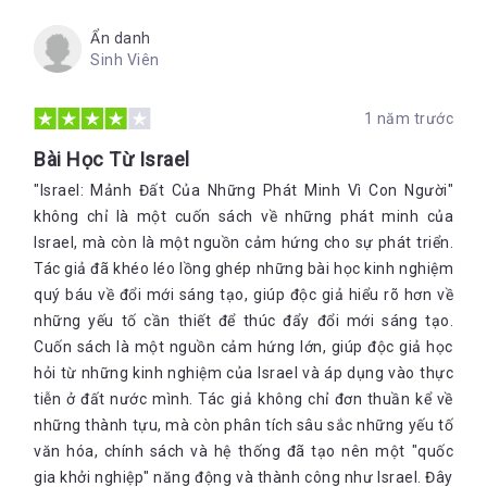
trình phát triển của Israel. 
Cuốn sách này sẽ giới thiệu và phân 
tích những điều Israel đang thực hiện ngay lúc này đây nhằm 
Ẩn danh
cải tạo thế giới và tầm ảnh hưởng trên phạm vi toàn cầu của 
Sinh Viên
đất nước này. Độc giả cũng sẽ được gợi ý về những tiềm năng 
của Israel có thể tiến xa tới đâu nếu không bị mắc kẹt trong 
1 năm trước
chiến tranh và thường xuyên phải chiến đấu để tự vệ và bảo 
toàn lãnh thổ. Đi tìm những phép màu thời hiện đại là khát 
Bài Học Từ Israel
vọng chung của toàn thế giới, không phân biệt truyền thống 
"Israel: Mảnh Đất Của Những Phát Minh Vì Con Người"
tôn giáo. Đó cũng là mong ước ngày một sâu sắc hơn của 
Israel, đất nước nhỏ bé nằm bên bờ Địa Trung Hải.
không chỉ là một cuốn sách về những phát minh của
Israel, mà còn là một nguồn cảm hứng cho sự phát triển.
Được chắp bút bởi Avi Jorisch, một doanh nhân dày dạn kinh 
Tác giả đã khéo léo lồng ghép những bài học kinh nghiệm
nghiệm và là chuyên gia về Trung Đông. Ông cũng là thành 
quý báu về đổi mới sáng tạo, giúp độc giả hiểu rõ hơn về
những yếu tố cần thiết để thúc đẩy đổi mới sáng tạo.
Israel –
Mảnh đất của những phát minh vì con người
 là kết quả 
của cuộc phỏng vấn hơn một trăm người gồm các nhà đổi 
Cuốn sách là một nguồn cảm hứng lớn, giúp độc giả học
mới, các CEO, nhà hoạch định chính sách, các sĩ quan quân 
hỏi từ những kinh nghiệm của Israel và áp dụng vào thực
đội, giám đốc điều hành của các tổ chức phi chính phủ, các kỹ 
tiễn ở đất nước mình. Tác giả không chỉ đơn thuần kể về
sư, lập trình viên máy tính, các giám đốc ngân hàng, nhà đầu 
những thành tựu, mà còn phân tích sâu sắc những yếu tố
tư mạo hiểm..vì vậy, khi đọc cuốn sách này bạn sẽ học hỏi 
văn hóa, chính sách và hệ thống đã tạo nên một "quốc
được nhiều kinh nghiệm quý giá thông qua từng trang sách.
gia khởi nghiệp" năng động và thành công như Israel. Đây