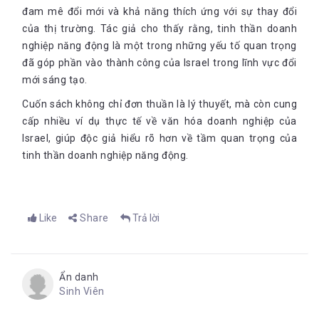
này của Iddan vẫn được áp dụng trong y học và mang lại hiệu 
đam mê đổi mới và khả năng thích ứng với sự thay đổi
quả đáng mong đợi, mang đến cho y học thế giới một công cụ 
của thị trường. Tác giả cho thấy rằng, tinh thần doanh
hữu hiệu, dò tìm ung thư giúp cứu sống hàng ngàn sinh mệnh 
nghiệp năng động là một trong những yếu tố quan trọng
con người.
đã góp phần vào thành công của Israel trong lĩnh vực đổi
Trên đây là một số những nhà phát minh vĩ đại của Israel và 
mới sáng tạo.
thế giới, những phát minh của họ không chỉ cứu giúp chính 
Cuốn sách không chỉ đơn thuần là lý thuyết, mà còn cung
bản thân họ mà còn góp phần thay đổi và cứu giúp toàn bộ 
cấp nhiều ví dụ thực tế về văn hóa doanh nghiệp của
công dân thế giới. Họ đều là người Israel, mang trong mình 
Israel, giúp độc giả hiểu rõ hơn về tầm quan trọng của
tấm lòng cao cả.
tinh thần doanh nghiệp năng động.
Một ngày nào đó, chính sự kiên định của bạn với những ý 
tưởng tưởng chừng điên rồ đã 
góp phần thay đổi lịch sử phát minh thế giới
Like
Share
Trả lời
Một số đóng góp vĩ đại của Israel cho thế giới
Có rất nhiều những thiết bị, sản phẩm, dụng cụ mà con người 
ta sử dụng thường xuyên, nhưng lại không hề biết chúng bắt 
nguồn từ đâu? Thật kỳ diệu rằng rất rất nhiều ứng dụng quan 
Ẩn danh
Sinh Viên
trọng trên thế giới đó, lại bắt nguồn từ đất nước Israel, và dưới 
đây là một vài những phát minh được phát triển trên mảnh 