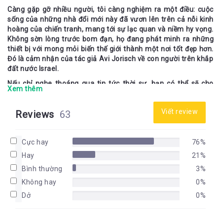
Càng gặp gỡ nhiều người, tôi càng nghiệm ra một điều: cuộc 
sống của những nhà đổi mới này đã vươn lên trên cả nỗi kinh 
hoàng của chiến tranh, mang tới sự lạc quan và niềm hy vọng. 
Không sờn lòng trước bom đạn, họ đang phát minh ra những 
thiết bị với mong mỏi biến thế giới thành một nơi tốt đẹp hơn. 
Đó là cảm nhận của tác giả Avi Jorisch về con người trên khắp 
đất nước Israel. 
Nếu chỉ nghe thoáng qua tin tức thời sự, bạn có thể sẽ cho 
Xem thêm
rằng cuộc sống ở Israel chỉ nhuốm màu bạo lực – chiến tranh, 
những vụ đánh bom liều chết, đâm chém và tấn công bằng xe 
Viết review
Reviews
63
hơi. Cả đất nước đúng là đang phải gánh chịu sự hỗn loạn. 
Nhưng bên cạnh đó còn một đất nước Israel khác. Nếu bạn 
nhìn vào danh sách mười vấn đề hàng đầu mà thế giới đang 
Cực hay
76%
phải đối mặt, thì nhất định sẽ có ai đó đến từ Israel đang tìm 
cách giải quyết chúng.
Hay
21%
Với kết cấu gồm bốn chương, chương một là những đặc điểm 
Bình thường
3%
đã tạo ra một Israel phát triển, chương hai là những thách 
Không hay
0%
thức cục bộ đưa tới những giải pháp toàn cầu, chương ba là 
Dở
0%
những công nghệ cho tương lai bền vững còn cuối cùng 
chương bốn quốc gia nhỏ, tầm nhìn lớn, những chia sẻ về hành 