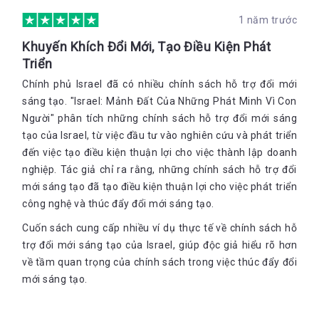
sẽ sống cho tôi đây
1 năm trước
                                    Nhưng nếu chỉ sống cho riêng mình thì tôi là 
Khuyến Khích Đổi Mới, Tạo Điều Kiện Phát
ai chứ?
Triển
                                    Và nếu tôi không hành động ngay bây giờ, 
Chính phủ Israel đã có nhiều chính sách hỗ trợ đổi mới
thì còn đợi đến khi nào nữa?
sáng tạo. "Israel: Mảnh Đất Của Những Phát Minh Vì Con
Người" phân tích những chính sách hỗ trợ đổi mới sáng
tạo của Israel, từ việc đầu tư vào nghiên cứu và phát triển
đến việc tạo điều kiện thuận lợi cho việc thành lập doanh
Những nhà đổi mới vĩ đại với những phát minh thay đổi nhân 
loại
nghiệp. Tác giả chỉ ra rằng, những chính sách hỗ trợ đổi
mới sáng tạo đã tạo điều kiện thuận lợi cho việc phát triển
Uber cứu thương
công nghệ và thúc đẩy đổi mới sáng tạo.
Eli Beer, một công dân Israel, ngay từ khi 11 tuổi đã bị ám ảnh 
Cuốn sách cung cấp nhiều ví dụ thực tế về chính sách hỗ
bởi vụ nổ bom khủng bố từ người Palestine, tuy anh có thể 
trợ đổi mới sáng tạo của Israel, giúp độc giả hiểu rõ hơn
thoát khỏi vụ nổ nhưng cũng chính vụ nổ đó đã thôi thúc trong 
anh ý định trở thành kỹ thuật viên sơ cấp cứu để có thể cứu 
về tầm quan trọng của chính sách trong việc thúc đẩy đổi
giúp mọi người khi có tai nạn xảy ra. Nhiều năm sau khi đã trở 
mới sáng tạo.
thành kỹ thuật viên sơ cứu chuyên nghiệp, chứng kiến nhiều 
vụ việc ‘’mạng người ra đi’’ vì sự chậm trễ của xe cứu thương, 