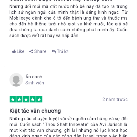
Những đổi mới mà đất nước nhỏ bé này đã tạo ra trong
Tác giả: Lê Trang -
Bookademy
lịch sử ngắn ngủi của mình thật là đáng kinh ngạc. Từ
---------
Mobileeye dành cho ô tô đến bệnh ung thư và thuốc ms
cho đến hệ thống tưới nhỏ giọt và khử muối, tác giả sẽ
đưa chúng ta qua danh sách những phát minh ấy. Cuốn
Theo dõi fanpage của Bookademy để cập nhật các thông tin
sách được viết rất hay và hấp dẫn.
thú vị về sách tại
link:
https://www.facebook.com/bookademy.vn
Like
Share
Trả lời
Đăng ký để trở thành CTV Bookademy tại
link:
http://bit.ly/2Hxka
zt
Ẩn danh
Sinh viên
2 năm trước
Kiệt tác văn chương
Những câu chuyện tuyệt vời về nguồn cảm hứng và sự đổi
mới. Cuốn sách "Thou Shalt Innovate" của Avi Jorisch là
một kiệt tác văn chương, ghi lại những nỗ lực khoa học
đáng kinh ngạc của các công dân Israel trong việc biến