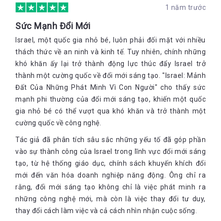
đất Israel, chúng đều rất gần gũi và không hề xa lạ gì với cuộc 
1 năm trước
sống của chúng ta.
Sức Mạnh Đổi Mới
Hệ thống cửa và khóa “bất khả xâm phạm”: Năm 1973 
Israel, một quốc gia nhỏ bé, luôn phải đối mặt với nhiều
Avraham Bachri và Moshe Dolev phát minh ra loại khóa cửa 
hình học Rav Bariach, với trục ổ khóa liên kết trên toàn bộ 
thách thức về an ninh và kinh tế. Tuy nhiên, chính những
khung cửa. Sau đó 4 năm bộ đôi tiếp tục tạo ra cửa an ninh 
khó khăn ấy lại trở thành động lực thúc đẩy Israel trở
bằng thép Pladelet đồng bộ với mẫu khóa trên.
thành một cường quốc về đổi mới sáng tạo. "Israel: Mảnh
Đất Của Những Phát Minh Vì Con Người" cho thấy sức
Túi chứa ngũ cốc: Năm 1985, tiến sĩ Shlomo Navarro phát triển 
mạnh phi thường của đổi mới sáng tạo, khiến một quốc
Kén ngũ cốc, một chiếc túi có kích thước khổng lồ được dán kín 
khí để trữ gạo, ngũ cốc, gia vị và các loại đậu mà không cần 
gia nhỏ bé có thể vượt qua khó khăn và trở thành một
dùng đến thuốc trừ sâu.
cường quốc về công nghệ.
Ngăn chặn va chạm giữa chim và máy bay: Năm 1987, nhờ sử 
Tác giả đã phân tích sâu sắc những yếu tố đã góp phần
dụng sóng ra-đa tàu lượn gần động cơ , máy bay không người 
vào sự thành công của Israel trong lĩnh vực đổi mới sáng
lái và mạng lưới người quan sát chim, Yossi Leshem đã lập 
tạo, từ hệ thống giáo dục, chính sách khuyến khích đổi
nên một bản đồ chính xác miêu tả đường bay của hơn một tỷ 
mới đến văn hóa doanh nghiệp năng động. Ông chỉ ra
con chim qua không phận Israel hàng năm. Nhờ nghiên cứu 
rằng, đổi mới sáng tạo không chỉ là việc phát minh ra
của ông, tỷ lệ va chạm giữa chim và máy bay đã giảm 76%, với 
những công nghệ mới, mà còn là việc thay đổi tư duy,
số tiền tiết kiệm được lên đến gần một tỷ đô la.
thay đổi cách làm việc và cả cách nhìn nhận cuộc sống.
Tường lửa cho mạng Internet: Năm 1993, Gil Shwed, Shlomo 