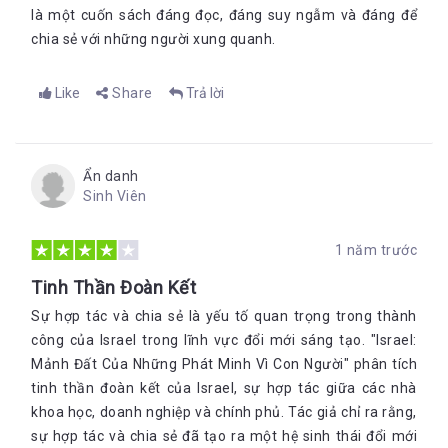
là một cuốn sách đáng đọc, đáng suy ngẫm và đáng để
Tại sao Israel lại phát triển đến vậy?
chia sẻ với những người xung quanh.
Vì sao một đất nước nhỏ bé nhường vậy lại mang trong mình 
mong muốn sâu sắc xua đi màn đêm và đem thêm nhiều ánh 
Like
Share
Trả lời
sáng đến cho toàn thế giới? Thì dưới đây sẽ là vô số lý do lý 
giải cho câu hỏi này.
Nền văn hóa nhân ái
Ẩn danh
Sinh Viên
Thành tựu đổi mới của Israel bắt nguồn từ nhiều yếu tố, một 
trong số đó là văn hóa khuyến khích người dân đặt ra câu hỏi 
cho nhà cầm quyền và thách thức những điều hiển nhiên. 
1 năm trước
Ngoài ra, các yếu tố khác như tinh thần chutzpah, nghĩa vụ 
Tinh Thần Đoàn Kết
quân sự bắt buộc, những trường đại học danh tiếng, một bộ 
máy chính quyền đồ sộ nhưng thông minh, sự khan hiếm tài 
Sự hợp tác và chia sẻ là yếu tố quan trọng trong thành
nguyên thiên nhiên và sự đa dạng cũng tạo nên những đặc 
công của Israel trong lĩnh vực đổi mới sáng tạo. "Israel:
trưng riêng của Israel và lý giải tại sao đất nước nhỏ bé này lại 
Mảnh Đất Của Những Phát Minh Vì Con Người" phân tích
trở thành một cường quốc công nghệ. Song, thay vì chỉ đơn 
tinh thần đoàn kết của Israel, sự hợp tác giữa các nhà
thuần khiến người dân trở nên giàu có hay mang lại nhiều tiện 
khoa học, doanh nghiệp và chính phủ. Tác giả chỉ ra rằng,
ích cho cuộc sống, nhiều công ty công nghệ Israel còn hướng 
sự hợp tác và chia sẻ đã tạo ra một hệ sinh thái đổi mới
tới cải tạo thế giới thành một nơi tốt đẹp hơn. 