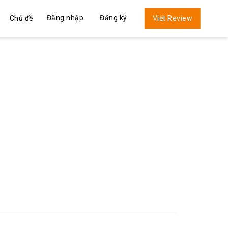
Đăng nhập
Đăng ký
Chủ đề
Viết Review