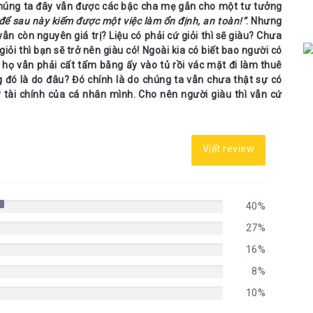
 chúng ta đây vẫn được các bậc cha mẹ gắn cho một tư tưởng 
để sau này kiếm được một việc làm ổn định, an toàn!”
. Nhưng 
 vẫn còn nguyên giá trị? Liệu có phải cứ giỏi thì sẽ giàu? Chưa 
ỏi thì bạn sẽ trở nên giàu có! Ngoài kia có biết bao người có 
 họ vẫn phải cất tấm bằng ấy vào tủ rồi vác mặt đi làm thuê 
 đó là do đâu? Đó chính là do chúng ta vẫn chưa thật sự có 
ý tài chính của cá nhân mình. Cho nên người giàu thì vẫn cứ 
uốn sách 
Cha giàu cha nghèo 
– 
Rich dad poor dad
, cuốn sách 
 tắc làm giàu thông minh!
Viết review
Kiyosaki và Sharon L. Lechter - một người là nhà đầu tư tài 
một người là kế toán trưởng có kinh nghiệm đồng thời cũng là 
ủa con cái. Vì muốn mọi người đặc biệt là những bậc cha 
i này có cái nhìn đầy đủ về đồng tiền mà cả hai đã dồn hết 
40%
 giá trị: 
Cha giàu cha nghèo. 
Cuốn sách chính là một công 
27%
với việc nâng cao khả năng kinh doanh và cải thiện tình hình 
16%
8%
 gắng mà học để sau này có một việc làm ổn định, an toàn” 
- 
Robert đó lại chính là lời khuyên nguy hại nhất mà cha mẹ 
10%
u khác, còn luật chơi của quảng đại quần chúng là học hỏi từ 