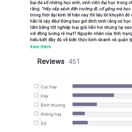
Đại đa số những học sinh, sinh viên đại học trong
rằng: 
“Hãy cắp sách đến trường đi, cố gắng mà học 
trong thời đại kinh tế hiện nay thì liệu lời khuyên đó
hẳn là vậy đâu! Đừng bao giờ đinh ninh rằng cứ học gi
tấm bằng tốt nghiệp loại giỏi hẳn hoi nhưng tại sao
với đồng lương rẻ mạt? Nguyên nhân của tình trạng
hiểu biết đầy đủ về kiến thức kinh doanh và quản l
giàu còn nghèo lại càng nghèo thêm! Hãy đến với c
Xem thêm
sẽ chỉ giúp bạn có cái nhìn thấu đáo hơn về nguyên
Reviews
451
Cuốn sách là kết quả của sự hợp tác giữa Robert T. 
giỏi, là thầy giáo của “trường học triệu phú”, còn 
một người mẹ luôn quan tâm đến sự trưởng thành c
mẹ, những người trẻ đang sống trong xã hội hiện đạ
Cực hay
tâm huyết để đem đến cho bạn đọc một cuốn sách có
Hay
cụ giáo dục tốt cho tất cả những ai có hứng thú đối 
tài chính của mình!
Bình thường
Không hay
Quay trở lại với câu nói: “
Hãy cắp sách đến trường cố
tưởng như là một lời khuyên đúng đắn nhưng theo 
Dở
dạy cho bọn trẻ. Bạn có biết rằng, luật chơi nhà già