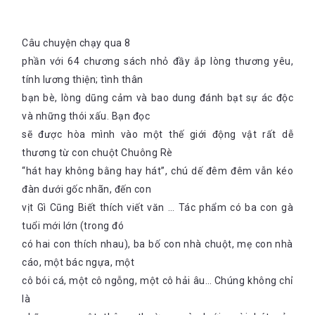
Câu chuyện chạy qua 8
phần với 64 chương sách nhỏ đầy ắp lòng thương yêu,
tính lương thiện; tình thân
bạn bè, lòng dũng cảm và bao dung đánh bạt sự ác độc
và những thói xấu. Bạn đọc
sẽ được hòa mình vào một thế giới động vật rất dễ
thương từ con chuột Chuông Rè
“hát hay không bằng hay hát”, chú dế đêm đêm vẫn kéo
đàn dưới gốc nhãn, đến con
vịt Gì Cũng Biết thích viết văn … Tác phẩm có ba con gà
tuổi mới lớn (trong đó
có hai con thích nhau), ba bố con nhà chuột, mẹ con nhà
cáo, một bác ngựa, một
cô bói cá, một cô ngỗng, một cô hải âu… Chúng không chỉ
là