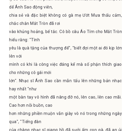
dế Ánh Sao động viên,
chia sẻ và đặc biệt không có gà mẹ Ướt Mưa thấu cảm,
chắc chắn Mắt Tròn đã rơi
vào khủng hoảng, bế tắc. Cô bồ câu Áo Tím cho Mắt Tròn
hiểu rằng: "Tình
yêu là quà tặng của thượng đế", "biết đợi một ai đó kịp lớn
lên với
mình có khi là công việc đáng kể mà số phận thích giao
cho những cô gái mới
lớn". Nhạc sĩ Ánh Sao cần mẫn tấu lên những bản nhạc
hay nhất "như
một bàn tay vô hình đã nâng đỡ nó, lên cao, lên cao mãi.
Cao hơn nỗi buồn, cao
hơn những phiền muộn vẫn giày vò nó trong những ngày
qua", "Tiếng đàn
của chàng nhạc sĩ giang hồ đã sưởi ấm con gà, đã an ủi