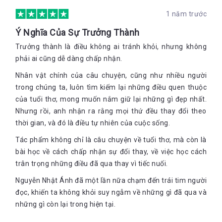
cảm tưởng đang lắng nghe chính bản thân nó, bắt gặp mình
1 năm trước
đang xúc động. Có lẽ bạn cũng thế thôi, khi nỗi buồn trong
lòng bạn được âm nhạc chắp cánh, nó sẽ thăng hoa. Thay vì
Ý Nghĩa Của Sự Trưởng Thành
nhấn chìm bạn, nỗi buồn sẽ giúp bạn giàu có hơn về cảm xúc.
Nó trở thành một giá trị và bạn chợt nhận ra nó là một phần
Trưởng thành là điều không ai tránh khỏi, nhưng không
thanh xuân của bạn. Có gì đâu! Đâu có gì đâu! Thời gian như
phải ai cũng dễ dàng chấp nhận.
nước chảy qua cầu Bờ cỏ không còn in dấu cũ Vườn địa đàng
kia táo đã sâu."
Nhân vật chính của câu chuyện, cũng như nhiều người
trong chúng ta, luôn tìm kiếm lại những điều quen thuộc
của tuổi thơ, mong muốn nắm giữ lại những gì đẹp nhất.
Nhưng rồi, anh nhận ra rằng mọi thứ đều thay đổi theo
thời gian, và đó là điều tự nhiên của cuộc sống.
Tác phẩm không chỉ là câu chuyện về tuổi thơ, mà còn là
bài học về cách chấp nhận sự đổi thay, về việc học cách
trân trọng những điều đã qua thay vì tiếc nuối.
Nguyễn Nhật Ánh đã một lần nữa chạm đến trái tim người
đọc, khiến ta không khỏi suy ngẫm về những gì đã qua và
những gì còn lại trong hiện tại.