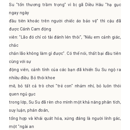
Su "tổn thương trầm trọng" vì bị gã Diều Hâu "hạ gục
ngay ngày
đầu tiên khoác trên người chiếc áo bảo vệ" thì cậu đã
được Cánh Cam động
viên: "Lão đó chỉ có tài đánh lén thôi", "Nếu em cảnh giác,
chắc
chắn lão không làm gì được". Có thể nói, thất bại đầu tiên
cùng với sự
động viên, cảnh tỉnh của các bạn đã khiến Su Su ngộ ra
nhiều điều. Bỏ thói khoe
mẽ, bỏ tất cả trò chơi "trẻ con" nhảm nhí, bỏ luôn thói
quen ngủ gục
trong lớp, Su Su đã rèn cho mình một khả năng phân tích,
suy luận, phán đoán,
tổng hợp và khái quát hóa, xứng đáng là người lính gác,
một "ngài an