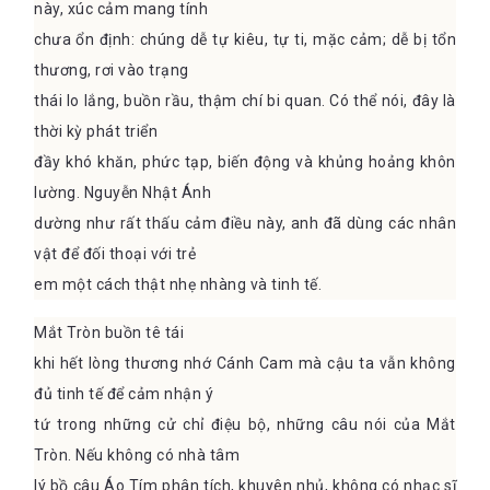
này, xúc cảm mang tính
chưa ổn định: chúng dễ tự kiêu, tự ti, mặc cảm; dễ bị tổn
thương, rơi vào trạng
thái lo lắng, buồn rầu, thậm chí bi quan. Có thể nói, đây là
thời kỳ phát triển
đầy khó khăn, phức tạp, biến động và khủng hoảng khôn
lường. Nguyễn Nhật Ánh
dường như rất thấu cảm điều này, anh đã dùng các nhân
vật để đối thoại với trẻ
em một cách thật nhẹ nhàng và tinh tế.
Mắt Tròn buồn tê tái
khi hết lòng thương nhớ Cánh Cam mà cậu ta vẫn không
đủ tinh tế để cảm nhận ý
tứ trong những cử chỉ điệu bộ, những câu nói của Mắt
Tròn. Nếu không có nhà tâm
lý bồ câu Áo Tím phân tích, khuyên nhủ, không có nhạc sĩ