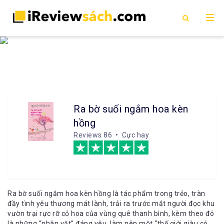
Ra bờ suối ngắm hoa kèn
hồng
Reviews
86 • Cực hay
Ra bờ suối ngắm hoa kèn hồng là tác phẩm trong trẻo, tràn
đầy tình yêu thương mát lành, trải ra trước mắt người đọc khu
vườn trại rực rỡ cỏ hoa của vùng quê thanh bình, kèm theo đó
là những “nhân vật” đáng yêu, làm nên một “thế giới giàu có,