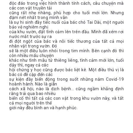
độc đáo trong việc hình thành tính cách, câu chuyện mà
các con vật truyền tải
cũng rất nhẹ nhàng, phù hợp cho tuổi mới lớn. Nhưng
đậm nét nhất trong mình vẫn
là sự hi sinh đầy tiếc nuối của bác chó Tai Dài, một người
bảo vệ nghiêm nghị
của khu vườn, đặt tình cảm lên trên đầu. Mình đã xém rơi
nước mắt trước sự ra
đi đột ngột của bác và nỗi tiếc thương của tất cả mọi
nhân vật trong vườn. Đó
sẽ là một điều luôn nhói trong tim mình. Bên cạnh đó thì
còn nhiều mẩu chuyện
khác như tình mẫu tử thiêng liêng, tình cảm mới lớn, tuổi
dậy thì, ngay cả các
hội chứng y học cũng được bác liệt kê. Một điều thú vị là
bác có đề cập đến các
sự kiện đầy biến động trong suốt những năm Covid-19
hoành hành. Nào là giãn
cách xã hội, nào là dịch bệnh… cũng ngầm khẳng định
rằng trải qua bao nhiêu
biến cố thì tất cả các con vật trong khu vườn này, và tất
cả mọi người trên thế
giới này đều bình an và hạnh phúc.