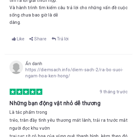
tìm ra lời giải thích hợp.
Và hành trình tìm kiếm câu trả lời cho những vấn đề cuộc
sống chưa bao giờ là dễ
dàng.
Like
Share
Trả lời
Ẩn danh
https://diemsach.info/diem-sach-2/ra-bo-suoi-
ngam-hoa-ken-hong/
9 tháng trước
Những bạn động vật nhỏ dễ thương
Là tác phẩm trong
trẻo, tràn đầy tình yêu thương mát lành, trải ra trước mắt
người đọc khu vườn
trại rực rỡ cỏ hoa của vùng quê thanh bình, kèm theo đó