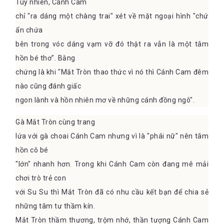
Tuy nhiên, Cánh Cam
chỉ "ra dáng một chàng trai" xét về mặt ngoại hình "chứ
ẩn chứa
bên trong vóc dáng vạm vỡ đó thật ra vẫn là một tâm
hồn bé thơ". Bằng
chứng là khi "Mắt Tròn thao thức vì nó thì Cánh Cam đêm
nào cũng đánh giấc
ngon lành và hồn nhiên mơ về những cánh đồng ngô".
Gà Mắt Tròn cùng trang
lứa với gà choai Cánh Cam nhưng vì là "phái nữ" nên tâm
hồn cô bé
"lớn" nhanh hơn. Trong khi Cánh Cam còn đang mê mải
chơi trò trẻ con
với Su Su thì Mắt Tròn đã có nhu cầu kết bạn để chia sẻ
những tâm tư thầm kín.
Mắt Tròn thầm thương, trộm nhớ, thần tượng Cánh Cam