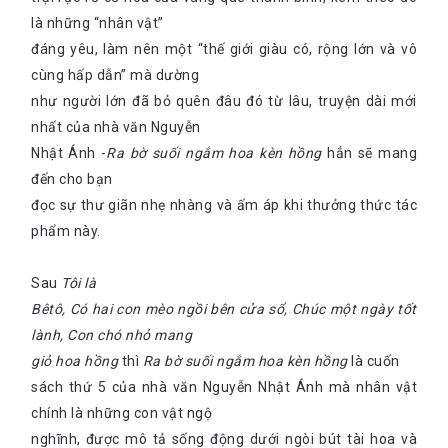
là những “nhân vật”
đáng yêu, làm nên một “thế giới giàu có, rộng lớn và vô
cùng hấp dẫn” mà dường
như người lớn đã bỏ quên đâu đó từ lâu, truyện dài mới
nhất của nhà văn Nguyễn
Nhật Ánh -
Ra bờ suối ngắm hoa kèn hồng
hẳn sẽ mang
đến cho bạn
đọc sự thư giãn nhẹ nhàng và ấm áp khi thưởng thức tác
phẩm này.
Sau
Tôi là
Bêtô, Có hai con mèo ngồi bên cửa sổ, Chúc một ngày tốt
lành, Con chó nhỏ mang
giỏ hoa hồng
thì
Ra bờ suối ngắm hoa kèn hồng
là cuốn
sách thứ 5 của nhà văn Nguyễn Nhật Ánh mà nhân vật
chính là những con vật ngộ
nghĩnh, được mô tả sống động dưới ngòi bút tài hoa và