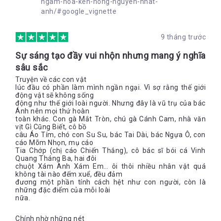
ngam-hoa-ken-hong-nguyen-nhat-
anh/#google_vignette
9 tháng trước
Sự sáng tạo đầy vui nhộn nhưng mang ý nghĩa
sâu sắc
Truyện về các con vật
lúc đầu có phần làm mình ngần ngại. Vì sợ rằng thế giới
động vật sẽ không sống
động như thế giới loài người. Nhưng đây là vũ trụ của bác
Ánh nên mọi thứ hoàn
toàn khác. Con gà Mắt Tròn, chú gà Cánh Cam, nhà văn
vịt Gì Cũng Biết, cô bồ
câu Áo Tím, chó con Su Su, bác Tai Dài, bác Ngựa Ô, con
cáo Mõm Nhọn, mụ cáo
Tia Chớp (chị cáo Chiến Thắng), cô bác sĩ bói cá Vinh
Quang Tháng Ba, hai đôi
chuột Xám Anh Xám Em… ôi thôi nhiều nhân vật quá
không tài nào đếm xuể, đều đảm
đương một phần tính cách hệt như con người, còn là
những đặc điểm của mỗi loài
nữa.
Chính nhờ những nét