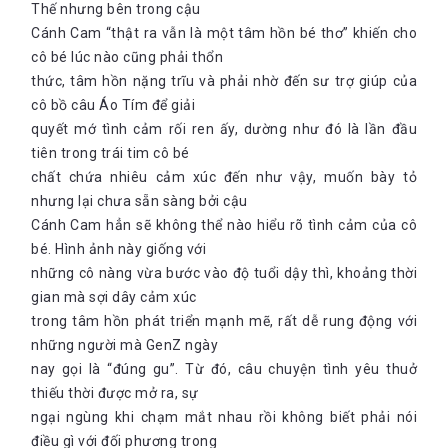
Thế nhưng bên trong cậu
Cánh Cam “thật ra vẫn là một tâm hồn bé thơ” khiến cho
cô bé lúc nào cũng phải thổn
thức, tâm hồn nặng trĩu và phải nhờ đến sư trợ giúp của
cô bồ câu Áo Tím để giải
quyết mớ tình cảm rối ren ấy, dường như đó là lần đầu
tiên trong trái tim cô bé
chất chứa nhiêu cảm xúc đến như vậy, muốn bày tỏ
nhưng lại chưa sẵn sàng bởi cậu
Cánh Cam hẳn sẽ không thể nào hiểu rõ tình cảm của cô
bé. Hình ảnh này giống với
những cô nàng vừa bước vào độ tuổi dậy thì, khoảng thời
gian mà sợi dây cảm xúc
trong tâm hồn phát triển mạnh mẽ, rất dễ rung động với
những người mà GenZ ngày
nay gọi là “đúng gu”. Từ đó, câu chuyện tình yêu thuở
thiếu thời được mở ra, sự
ngại ngùng khi chạm mắt nhau rồi không biết phải nói
điều gì với đối phương trong