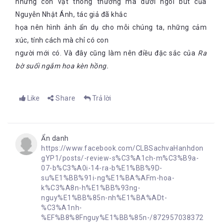
những con vật thông thường mà dưới ngòi bút của
Nguyễn Nhật Ánh, tác giả đã khắc
họa nên hình ảnh ẩn dụ cho mỗi chúng ta, những cảm
xúc, tính cách mà chỉ có con
người mới có. Và đây cũng làm nên điều đặc sắc của
Ra
bờ suối ngắm hoa kèn hồng.
Like
Share
Trả lời
Ẩn danh
https://www.facebook.com/CLBSachvaHanhdon
gYP1/posts/-review-s%C3%A1ch-m%C3%B9a-
07-b%C3%A0i-14-ra-b%E1%BB%9D-
su%E1%BB%91i-ng%E1%BA%AFm-hoa-
k%C3%A8n-h%E1%BB%93ng-
nguy%E1%BB%85n-nh%E1%BA%ADt-
%C3%A1nh-
%EF%B8%8Fnguy%E1%BB%85n-/872957038372