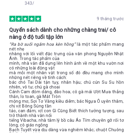
343/
9 tháng trước
Quyển sách dành cho những chàng trai/ cô
nàng ở độ tuổi tập lớn
“Ra bờ suối ngắm hoa kèn hồng”
là một tác phẩm mang
nét nhẹ
nhàng với lối viết đặc trưng của văn phong Nguyễn Nhật
Ánh. Trong tác phẩm của
mình, nhà văn đã dựng lên hình ảnh về một khu vườn nơi
có những loài động vật
mà mỗi một nhân vật trong số đó đều mang cho mình
những nét riêng về tính cách:
bác chó Tai Dài tận tụy, nhân hậu; chú cún Su Su hồn
nhiên, vô tư; chú gà choai
Cánh Cam đỏm dáng, đào hoa; cô gà mái Ướt Mưa thẳng
thắn, lo toan, gà Mắt Tròn
mộng mơ, Sợi Tơ Vàng kiều diễm; bác Ngựa Ô uyên thâm,
chị vịt Bông Súng tần
tảo, can đảm; vịt con Gì Cũng Biết thích tưởng tượng, sau
trở thành nhà văn nổi
tiếng Vibacha; nhà tâm lý bồ câu Áo Tím chuyên gỡ rối tơ
lòng; cô giáo ngỗng
Bạch Tuyết vừa dịu dàng vừa nghiêm khắc; chuột Chuông