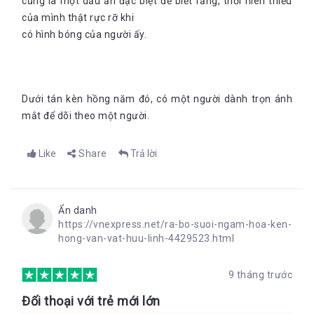
cũng là một dấu ấn đặc biệt để biết rằng, thời niên thiếu
của mình thật rực rỡ khi
có hình bóng của người ấy.
Dưới tán kèn hồng năm đó, có một người dành trọn ánh
mắt để dõi theo một người.
Like
Share
Trả lời
Ẩn danh
https://vnexpress.net/ra-bo-suoi-ngam-hoa-ken-
hong-van-vat-huu-linh-4429523.html
9 tháng trước
Đối thoại với trẻ mới lớn