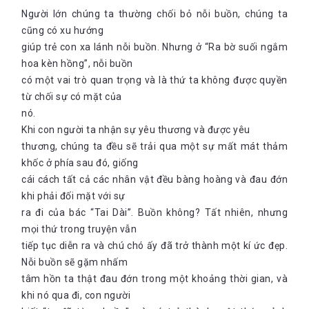
Người lớn chúng ta thường chối bỏ nỗi buồn, chúng ta
cũng có xu hướng
giúp trẻ con xa lánh nỗi buồn. Nhưng ở “Ra bờ suối ngắm
hoa kèn hồng”, nỗi buồn
có một vai trò quan trọng và là thứ ta không được quyền
từ chối sự có mặt của
nó.
Khi con người ta nhận sự yêu thương và được yêu
thương, chúng ta đều sẽ trải qua một sự mất mát thảm
khốc ở phía sau đó, giống
cái cách tất cả các nhân vật đều bàng hoàng và đau đớn
khi phải đối mặt với sự
ra đi của bác “Tai Dài”. Buồn không? Tất nhiên, nhưng
mọi thứ trong truyện vẫn
tiếp tục diễn ra và chú chó ấy đã trở thành một kí ức đẹp.
Nỗi buồn sẽ gặm nhấm
tâm hồn ta thật đau đớn trong một khoảng thời gian, và
khi nó qua đi, con người