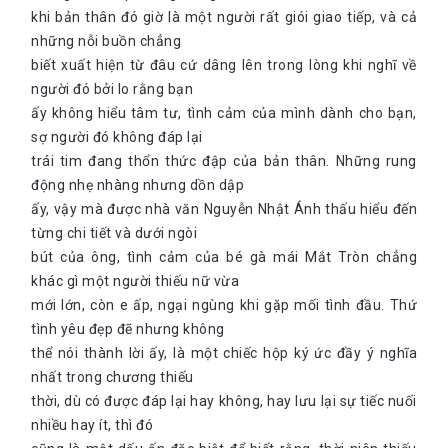
khi bản thân đó giờ là một người rất giói giao tiếp, và cả
những nỗi buồn chẳng
biết xuất hiện từ đâu cứ dâng lên trong lòng khi nghĩ về
người đó bởi lo rằng bạn
ấy không hiểu tâm tư, tình cảm của mình dành cho bạn,
sợ người đó không đáp lại
trái tim đang thổn thức đập của bản thân. Những rung
động nhẹ nhàng nhưng dồn dập
ấy, vậy mà được nhà văn Nguyễn Nhật Ánh thấu hiểu đến
từng chi tiết và dưới ngòi
bút của ông, tình cảm của bé gà mái Mắt Tròn chẳng
khác gì một người thiếu nữ vừa
mới lớn, còn e ấp, ngại ngùng khi gặp mối tình đầu. Thứ
tình yêu đẹp đẽ nhưng không
thể nói thành lời ấy, là một chiếc hộp ký ức đầy ý nghĩa
nhất trong chương thiếu
thời, dù có được đáp lại hay không, hay lưu lại sự tiếc nuối
nhiều hay ít, thì đó