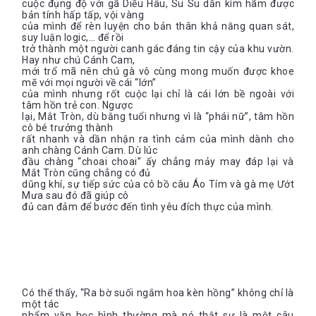
cuộc đụng độ với gã Diều Hâu, Su Su dần kìm hãm được
bản tính hấp tấp, vội vàng
của mình để rèn luyện cho bản thân khả năng quan sát,
suy luận logic,… để rồi
trở thành một người canh gác đáng tin cậy của khu vườn.
Hay như chú Cánh Cam,
mới trổ mã nên chú gà vô cùng mong muốn được khoe
mẽ với mọi người về cái “lớn”
của mình nhưng rốt cuộc lại chỉ là cái lớn bề ngoài với
tâm hồn trẻ con. Ngược
lại, Mắt Tròn, dù bằng tuổi nhưng vì là “phái nữ”, tâm hồn
cô bé trưởng thành
rất nhanh và dần nhận ra tình cảm của mình dành cho
anh chàng Cánh Cam. Dù lúc
đầu chàng “choai choai” ấy chẳng mảy may đáp lại và
Mắt Tròn cũng chẳng có đủ
dũng khí, sự tiếp sức của cô bồ câu Áo Tím và gà mẹ Ướt
Mưa sau đó đã giúp cô
đủ can đảm để bước đến tình yêu đích thực của mình.
Có thể thấy, “Ra bờ suối ngắm hoa kèn hồng” không chỉ là
một tác
phẩm văn học bình thường mà nó thật sự là một câu