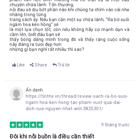
chuyện chữa lành. Tổn thương,
nỗi đau sẽ dịu bớt phần nào khi chúng ta chìm vào cái nhẹ
nhàng trong từng
trang sách ấy. Nếu bạn cần một sự chữa lành, “Ra bờ suối
ngắm hoa kèn hồng” sẽ
là một lựa chọn tốt, còn nếu không hãy cứ mạnh dạn và
cầm lên, biết đâu bạn sẽ
thấy bóng dáng mình trong đó và thấy rằng cuộc sống
này đáng ra tươi đẹp hơn
những gì bạn nghĩ rất nhiều thì sao?
Like
Share
Trả lời
Ẩn danh
https://tinhte.vn/thread/review-sach-ra-bo-suoi-
ngam-hoa-ken-hong-tac-pham-vuot-qua-dai-
dich-cua-nguyen-nhat-anh.3825301/
9 tháng trước
Đôi khi nỗi buồn là điều cần thiết