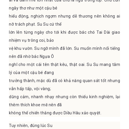
ai và đam mê lớn nhất của chú là ngủ trong lớp. Chú cún
ngây thơ như một cậu bé
hiếu động, nghịch ngợm nhưng dễ thương nên không ai
nỡ trách phạt. Su Su cứ thế
lớn lên từng ngày cho tới khi được bác chó Tai Dài giao
nhiệm vụ trông coi, bảo
vệ khu vườn. Su ngỡ mình đã lớn. Su muốn mình nổi tiếng
nên đã nhờ bác Ngựa Ô
nghĩ cho một cái tên thật kêu, thật oai. Su Su mang tâm
lý của một cậu bé đang
trưởng thành, mặc dù đã có khả năng quan sát tốt nhưng
vẫn hấp tấp, vội vàng;
dũng cảm, nhanh nhạy nhưng còn thiếu kinh nghiệm, lại
thêm thích khoe mẽ nên đã
không thể chiến thắng được Diều Hâu xảo quyệt.
Tuy nhiên, đúng lúc Su