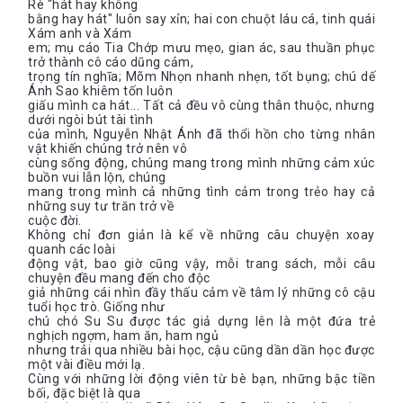
Rè "hát hay không
bằng hay hát" luôn say xỉn; hai con chuột láu cá, tinh quái
Xám anh và Xám
em; mụ cáo Tia Chớp mưu mẹo, gian ác, sau thuần phục
trở thành cô cáo dũng cảm,
trọng tín nghĩa; Mõm Nhọn nhanh nhẹn, tốt bụng; chú dế
Ánh Sao khiêm tốn luôn
giấu mình ca hát... Tất cả đều vô cùng thân thuộc, nhưng
dưới ngòi bút tài tình
của mình, Nguyễn Nhật Ánh đã thổi hồn cho từng nhân
vật khiến chúng trở nên vô
cùng sống động, chúng mang trong mình những cảm xúc
buồn vui lẫn lộn, chúng
mang trong mình cả những tình cảm trong trẻo hay cả
những suy tư trăn trở về
cuộc đời.
Không chỉ đơn giản là kể về những câu chuyện xoay
quanh các loài
động vật, bao giờ cũng vậy, mỗi trang sách, mỗi câu
chuyện đều mang đến cho độc
giả những cái nhìn đầy thấu cảm về tâm lý những cô cậu
tuổi học trò. Giống như
chú chó Su Su được tác giả dựng lên là một đứa trẻ
nghịch ngợm, ham ăn, ham ngủ
nhưng trải qua nhiều bài học, cậu cũng dần dần học được
một vài điều mới lạ.
Cùng với những lời động viên từ bè bạn, những bậc tiền
bối, đặc biệt là qua