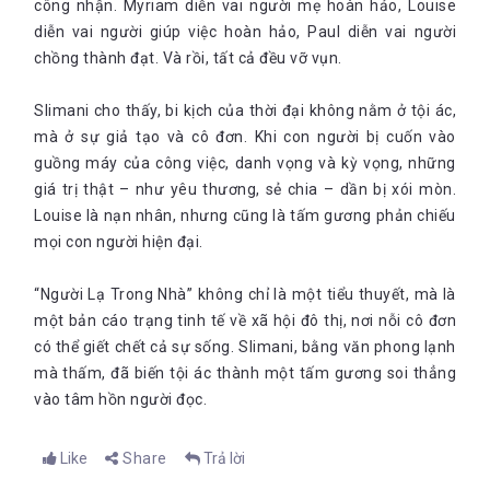
công nhận. Myriam diễn vai người mẹ hoàn hảo, Louise
diễn vai người giúp việc hoàn hảo, Paul diễn vai người
chồng thành đạt. Và rồi, tất cả đều vỡ vụn.
Slimani cho thấy, bi kịch của thời đại không nằm ở tội ác,
mà ở sự giả tạo và cô đơn. Khi con người bị cuốn vào
guồng máy của công việc, danh vọng và kỳ vọng, những
giá trị thật – như yêu thương, sẻ chia – dần bị xói mòn.
Louise là nạn nhân, nhưng cũng là tấm gương phản chiếu
mọi con người hiện đại.
“Người Lạ Trong Nhà” không chỉ là một tiểu thuyết, mà là
một bản cáo trạng tinh tế về xã hội đô thị, nơi nỗi cô đơn
có thể giết chết cả sự sống. Slimani, bằng văn phong lạnh
mà thấm, đã biến tội ác thành một tấm gương soi thẳng
vào tâm hồn người đọc.
Like
Share
Trả lời