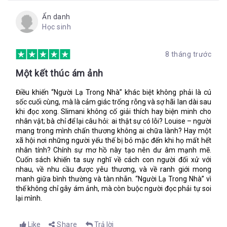
em hoàn hảo.
Ẩn danh
Louise nhẹ nhàng đón Adam từ tay bố và giả vờ không nhìn
Học sinh
thấy Mila. “Nàng công chúa đâu rồi? Tôi tưởng đã nhìn thấy
một nàng công chúa, nhưng nàng ấy biến mất rồi.” Mila bắt
đầu cười vang và Louise vẫn tiếp tục trò chơi, tìm kiếm nàng
8 tháng trước
công chúa bí ẩn bị mất tích khắp các góc nhà, dưới gầm bàn,
đằng sau ghế xô pha.
Một kết thúc ám ảnh
Louise càng tỏ ra hữu dụng hơn nữa khi chị biến căn hộ ẩm
Điều khiến “Người Lạ Trong Nhà” khác biệt không phải là cú
thấp, bừa bộn của cặp vợ chồng thành một nơi tuyệt vời, luôn
sốc cuối cùng, mà là cảm giác trống rỗng và sợ hãi lan dài sau
gọn gàng sạch sẽ, đôi lúc còn có hương thơm từ những bông
khi đọc xong. Slimani không cố giải thích hay biện minh cho
hoa tươi mà chị cất công cắm nữa. Chị làm vượt mức yêu cầu,
nhân vật; bà chỉ để lại câu hỏi: ai thật sự có lỗi? Louise – người
chị ôm mọi công việc nội trợ vào mình, chăm chút cho căn nhà
mang trong mình chấn thương không ai chữa lành? Hay một
từ những chi tiết nhỏ nhặt nhất. Louise nấu ăn cũng rất tuyệt
xã hội nơi những người yếu thế bị bỏ mặc đến khi họ mất hết
vời. Chị thường làm các món nhắm ngon để vợ chồng Paul -
nhân tính? Chính sự mơ hồ này tạo nên dư âm mạnh mẽ.
Myriam có thể mời bạn bè đến và thưởng thức.
Cuốn sách khiến ta suy nghĩ về cách con người đối xử với
nhau, về nhu cầu được yêu thương, và về ranh giới mong
2.
Ranh giới không thể vượt qua
manh giữa bình thường và tàn nhẫn. “Người Lạ Trong Nhà” vì
thế không chỉ gây ám ảnh, mà còn buộc người đọc phải tự soi
Paul và Myriam thấy mình thật may mắn và hạnh phúc khi đã
lại mình.
có được một chị giúp việc hoàn hảo như vậy. Khi thấy các
thành quả của Louise (căn nhà sạch sẽ, tủ quần áo gọn gàng,
Mila và Adam ngoan ngoãn khỏe mạnh...), cặp vợ chồng như
Like
Share
Trả lời