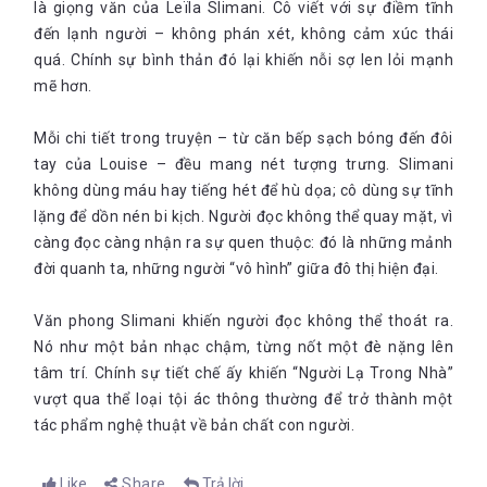
là giọng văn của Leïla Slimani. Cô viết với sự điềm tĩnh
đến lạnh người – không phán xét, không cảm xúc thái
quá. Chính sự bình thản đó lại khiến nỗi sợ len lỏi mạnh
mẽ hơn.
Mỗi chi tiết trong truyện – từ căn bếp sạch bóng đến đôi
tay của Louise – đều mang nét tượng trưng. Slimani
không dùng máu hay tiếng hét để hù dọa; cô dùng sự tĩnh
lặng để dồn nén bi kịch. Người đọc không thể quay mặt, vì
càng đọc càng nhận ra sự quen thuộc: đó là những mảnh
đời quanh ta, những người “vô hình” giữa đô thị hiện đại.
Văn phong Slimani khiến người đọc không thể thoát ra.
Nó như một bản nhạc chậm, từng nốt một đè nặng lên
tâm trí. Chính sự tiết chế ấy khiến “Người Lạ Trong Nhà”
vượt qua thể loại tội ác thông thường để trở thành một
tác phẩm nghệ thuật về bản chất con người.
Like
Share
Trả lời