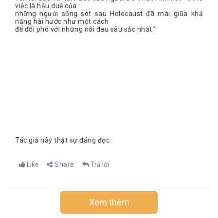
việc là hậu duệ của
những người sống sót sau Holocaust đã mài giũa khả
năng hài hước như một cách
để đối phó với những nỗi đau sâu sắc nhất.”
Tác giả này thật sự đáng đọc.
Like
Share
Trả lời
Xem thêm