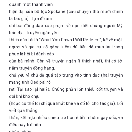
quanh một thành viên
hiện đại của bộ tộc Spokane (câu chuyện thứ mười chính
là tác giả). Tựa đề ám
chỉ bài đồng dao xúc phạm về nạn diệt chủng người Mỹ
bản địa. Truyện ngắn yêu
thích của tôi là “What You Pawn I Will Redeem”, kể về một
người vô gia cư cố gắng kiếm đủ tiền để mua lại trang
phục lễ hội bị đánh cắp
của bà mình. Còn về truyện ngắn ít thích nhất, thì có tới
năm truyện đồng hạng,
chủ yếu vì chủ đề quá tập trung vào tính dục (hai truyện
mang tính Oedipal rõ
rệt. Tại sao lại hai?). Chúng phần lớn thiếu cốt truyện và
đôi khi khó chịu
(hoặc có thể tôi chỉ quá khắt khe và đổ lỗi cho tác giả). Lối
viết quá thẳng
thắn, kết hợp nhiều chiêu trò hài rẻ tiền nhằm gây sốc, và
điều này trở nên
nhàm chán.