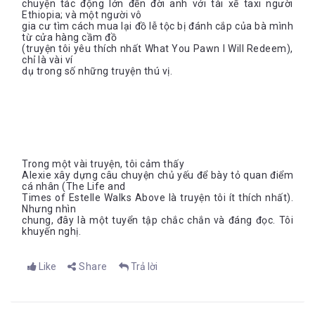
chuyện tác động lớn đến đời anh với tài xế taxi người
Ethiopia; và một người vô
gia cư tìm cách mua lại đồ lễ tộc bị đánh cắp của bà mình
từ cửa hàng cầm đồ
(truyện tôi yêu thích nhất What You Pawn I Will Redeem),
chỉ là vài ví
dụ trong số những truyện thú vị.
Trong một vài truyện, tôi cảm thấy
Alexie xây dựng câu chuyện chủ yếu để bày tỏ quan điểm
cá nhân (The Life and
Times of Estelle Walks Above là truyện tôi ít thích nhất).
Nhưng nhìn
chung, đây là một tuyển tập chắc chắn và đáng đọc. Tôi
khuyến nghị.
Like
Share
Trả lời