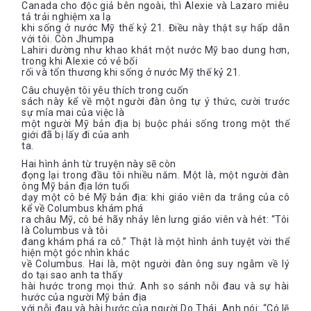
Canada cho độc giả bên ngoài, thì Alexie và Lazaro miêu
tả trải nghiệm xa lạ
khi sống ở nước Mỹ thế kỷ 21. Điều này thật sự hấp dẫn
với tôi. Còn Jhumpa
Lahiri dường như khao khát một nước Mỹ bao dung hơn,
trong khi Alexie có vẻ bối
rối và tổn thương khi sống ở nước Mỹ thế kỷ 21.
Câu chuyện tôi yêu thích trong cuốn
sách này kể về một người đàn ông tự ý thức, cười trước
sự mỉa mai của việc là
một người Mỹ bản địa bị buộc phải sống trong một thế
giới đã bị lấy đi của anh
ta.
Hai hình ảnh từ truyện này sẽ còn
đọng lại trong đầu tôi nhiều năm. Một là, một người đàn
ông Mỹ bản địa lớn tuổi
dạy một cô bé Mỹ bản địa: khi giáo viên da trắng của cô
kể về Columbus khám phá
ra châu Mỹ, cô bé hãy nhảy lên lưng giáo viên và hét: “Tôi
là Columbus và tôi
đang khám phá ra cô.” Thật là một hình ảnh tuyệt vời thể
hiện một góc nhìn khác
về Columbus. Hai là, một người đàn ông suy ngẫm về lý
do tại sao anh ta thấy
hài hước trong mọi thứ. Anh so sánh nỗi đau và sự hài
hước của người Mỹ bản địa
với nỗi đau và hài hước của người Do Thái. Anh nói: “Có lẽ