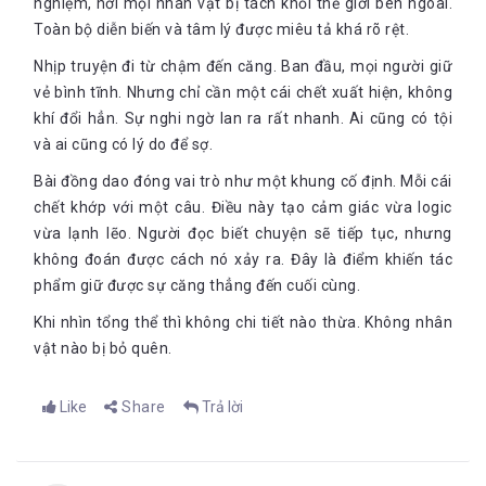
nghiệm, nơi mọi nhân vật bị tách khỏi thế giới bên ngoài.
Toàn bộ diễn biến và tâm lý được miêu tả khá rõ rệt.
Nhịp truyện đi từ chậm đến căng. Ban đầu, mọi người giữ
vẻ bình tĩnh. Nhưng chỉ cần một cái chết xuất hiện, không
khí đổi hẳn. Sự nghi ngờ lan ra rất nhanh. Ai cũng có tội
và ai cũng có lý do để sợ.
Bài đồng dao đóng vai trò như một khung cố định. Mỗi cái
chết khớp với một câu. Điều này tạo cảm giác vừa logic
vừa lạnh lẽo. Người đọc biết chuyện sẽ tiếp tục, nhưng
không đoán được cách nó xảy ra. Đây là điểm khiến tác
phẩm giữ được sự căng thẳng đến cuối cùng.
Khi nhìn tổng thể thì không chi tiết nào thừa. Không nhân
vật nào bị bỏ quên.
Like
Share
Trả lời