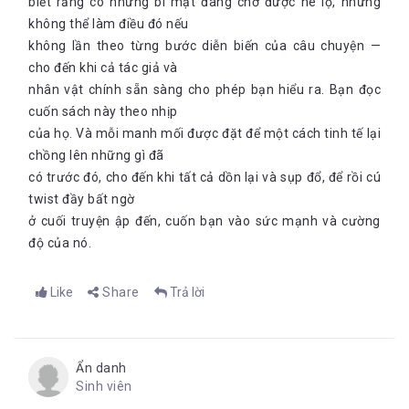
biết rằng có những bí mật đang chờ được hé lộ, nhưng
không thể làm điều đó nếu
không lần theo từng bước diễn biến của câu chuyện —
cho đến khi cả tác giả và
nhân vật chính sẵn sàng cho phép bạn hiểu ra. Bạn đọc
cuốn sách này theo nhịp
của họ. Và mỗi manh mối được đặt để một cách tinh tế lại
chồng lên những gì đã
có trước đó, cho đến khi tất cả dồn lại và sụp đổ, để rồi cú
twist đầy bất ngờ
ở cuối truyện ập đến, cuốn bạn vào sức mạnh và cường
độ của nó.
Like
Share
Trả lời
Ẩn danh
Sinh viên