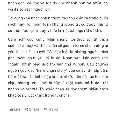
ngắn gọn, dễ đọc và tốc độ đọc nhanh hơn rất nhiều so
với đa số sách người lớn.
Tôi cũng khá ngạc nhiên trước mọi thứ diễn ra trong cuốn
sách này. Tôi hoàn toàn không lường trước được những
sự thật được phơi bày, và đó là một bất ngờ rất dễ chịu.
Cảm nghĩ cuối cùng: Nhìn chung, tôi thực sự rất thích
cuốn sách này và chắc chắn sẽ giới thiệu nó cho những ai
yêu thích tiểu thuyết YA, đặc biệt là những người thích
pha thêm chút yếu tố bí ẩn. Nhân vật Jule cũng khá
“ngầu”, khiến việc đọc trở nên thú vị hơn. Câu chuyện
nguồn gốc kiểu “hero origin story” của cô ấy rất hấp dẫn.
Có một vài chi tiết bị lặp lại hơi nhiều nên đôi lúc hơi khó
chịu, nhưng tổng thể thì đây là một cuốn sách đọc rất
nhanh và rất vui. Tôi chắc chắn sẽ đọc thêm nhiều sách
khác của E. Lockhart trong tương lai.
Like
Share
Trả lời