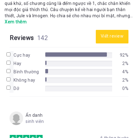
quá khứ, số chương cũng là đếm ngược về 1, chắc chắn khiến
mọi độc giả thích thú. Câu chuyện kể về hai người bạn thân
thiết, Jule và Imogen. Họ chia sẻ cho nhau mọi bí mật, nhưng
đó là nhiều tháng trước khi Jule xuất hiện trong một khách
Xem thêm
sạn xa hoa ở Mexico và nhận mình là Imogen. Jule đang chạy
trốn điều gì? Imogen thật đang ở đâu? Độc giả sẽ đi từ bất ngờ
Viết review
Reviews
142
ngày đến bất ngờ khác khi lật giở từng trang sách và không
thể dừng lại trước khi đọc tới trang cuối cùng.
Cực hay
92%
Hay
2%
Bình thường
4%
Không hay
2%
Dở
0%
Ẩn danh
sinh viên