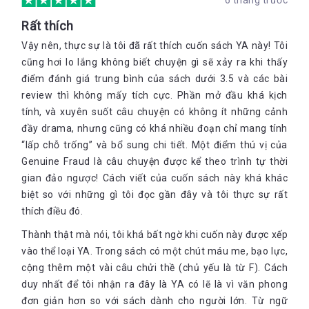
6 tháng trước
Rất thích
Vậy nên, thực sự là tôi đã rất thích cuốn sách YA này! Tôi
cũng hơi lo lắng không biết chuyện gì sẽ xảy ra khi thấy
điểm đánh giá trung bình của sách dưới 3.5 và các bài
review thì không mấy tích cực. Phần mở đầu khá kịch
tính, và xuyên suốt câu chuyện có không ít những cảnh
đầy drama, nhưng cũng có khá nhiều đoạn chỉ mang tính
“lấp chỗ trống” và bổ sung chi tiết. Một điểm thú vị của
Genuine Fraud là câu chuyện được kể theo trình tự thời
gian đảo ngược! Cách viết của cuốn sách này khá khác
biệt so với những gì tôi đọc gần đây và tôi thực sự rất
thích điều đó.
Thành thật mà nói, tôi khá bất ngờ khi cuốn này được xếp
vào thể loại YA. Trong sách có một chút máu me, bạo lực,
cộng thêm một vài câu chửi thề (chủ yếu là từ F). Cách
duy nhất để tôi nhận ra đây là YA có lẽ là vì văn phong
đơn giản hơn so với sách dành cho người lớn. Từ ngữ