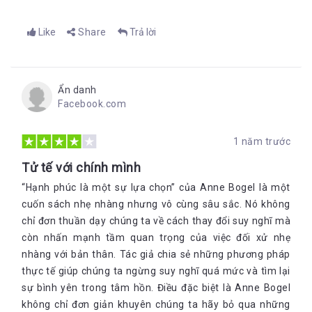
quẩn. Như Emmons giải thích, “Nhiều người có thói quen củng
cố các mạch thần kinh không lành mạnh thông qua suy nghĩ
lặp lại. Mỗi khi lặp lại các suy nghĩ sợ hãi hoặc chống đối,
Like
Share
Trả lời
chúng ta sẽ củng cố các kết nối khiến sau này suy nghĩ đó dễ
dàng quay lại hơn.” Nói cách khác, càng suy nghĩ quá mức,
chúng ta càng dễ dàng tiếp tục suy nghĩ quá mức.
Ẩn danh
Facebook.com
1 năm trước
Tử tế với chính mình
“Hạnh phúc là một sự lựa chọn” của Anne Bogel là một
cuốn sách nhẹ nhàng nhưng vô cùng sâu sắc. Nó không
chỉ đơn thuần dạy chúng ta về cách thay đổi suy nghĩ mà
còn nhấn mạnh tầm quan trọng của việc đối xử nhẹ
nhàng với bản thân. Tác giả chia sẻ những phương pháp
thực tế giúp chúng ta ngừng suy nghĩ quá mức và tìm lại
sự bình yên trong tâm hồn. Điều đặc biệt là Anne Bogel
không chỉ đơn giản khuyên chúng ta hãy bỏ qua những