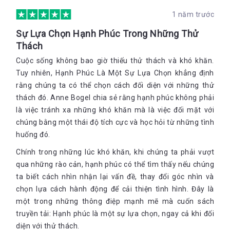
chuyện cá nhân đầy trí tuệ, hài hước và thực tế, Hạnh phúc là
1 năm trước
một sự lựa chọn sẽ giúp chúng ta tìm ra được con đường đúng
đắn, tìm thấy sự bình yên đích thực. 2. Đôi nét về tác giả: Anne
Sự Lựa Chọn Hạnh Phúc Trong Những Thử
Bogel là một tác giả và blogger nổi tiếng người Mỹ, chủ nhân
Thách
của trang blog Modern Mrs. Darcy – viết về những câu chuyện
về sách và cuộc sống thường ngày. Ngoài ra, cô cũng là người
Cuộc sống không bao giờ thiếu thử thách và khó khăn.
sáng lập podcast What Should I Read Next?, nơi cô chia sẻ về
Tuy nhiên, Hạnh Phúc Là Một Sự Lựa Chọn khẳng định
nghệ thuật viết lách cũng như những yếu tố khác liên quan tới
rằng chúng ta có thể chọn cách đối diện với những thử
văn hóa đọc. 3. Trích dẫn hay: - Một sự thay đổi trong cách
thách đó. Anne Bogel chia sẻ rằng hạnh phúc không phải
chúng ta nghĩ về bản chất của mình - sự thay đổi về cách
chúng ta dùng từ ngữ trong chỗ trống đó để mô tả bản thân -
là việc tránh xa những khó khăn mà là việc đối mặt với
có thể lập tức tạo ra sự thay đổi lớn trong hành động của
chúng bằng một thái độ tích cực và học hỏi từ những tình
chúng ta. - Khi nói về suy nghĩ quá mức, chúng ta đang nói về
huống đó.
những thời điểm mình tiêu hao năng lượng tinh thần cho
những điều không xứng đáng. Đó là những khi chúng ta không
Chính trong những lúc khó khăn, khi chúng ta phải vượt
thể nghĩ về một điều gì khác, dù hiểu rằng mình nên suy nghĩ
qua những rào cản, hạnh phúc có thể tìm thấy nếu chúng
về những điều quan trọng hơn. - Suy nghĩ quá mức cũng sẽ
ta biết cách nhìn nhận lại vấn đề, thay đổi góc nhìn và
phải đánh đổi bằng việc bỏ lỡ những cơ hội quan trọng trong
chọn lựa cách hành động để cải thiện tình hình. Đây là
cuộc đời bạn. Năng lượng tinh thần không phải nguồn tài
nguyên vô hạn. Chúng ta có nhiều thứ phải suy nghĩ mỗi ngày
một trong những thông điệp mạnh mẽ mà cuốn sách
và cách chúng ta sử dụng thời gian đóng một vai trò vô cùng
truyền tải: Hạnh phúc là một sự lựa chọn, ngay cả khi đối
quan trọng. - Bị cuốn vào suy nghĩ quá mức là một vòng luẩn
diện với thử thách.