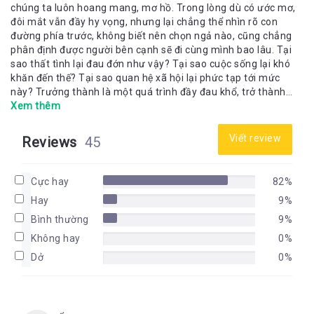
chúng ta luôn hoang mang, mơ hồ. Trong lòng dù có ước mơ,
đôi mắt vẫn đầy hy vọng, nhưng lại chẳng thể nhìn rõ con
đường phía trước, không biết nên chọn ngả nào, cũng chẳng
phân định được người bên cạnh sẽ đi cùng mình bao lâu. Tại
sao thất tình lại đau đớn như vậy? Tại sao cuộc sống lại khó
khăn đến thế? Tại sao quan hệ xã hội lại phức tạp tới mức
này? Trưởng thành là một quá trình đầy đau khổ, trở thành
người lớn chính là học cách chuyển hết mọi uất ức về chế độ
Xem thêm
im lặng. Cái giá của sự trưởng thành là đổi nụ cười vô ưu ngày
nào lấy lớp vỏ bọc cứng rắn, đổi sự con trẻ hồn nhiên lấy một
Viết review
Reviews
45
cái tôi già dặn trầm ổn. Mấy ai không chán nản? Mấy ai không
hoài niệm? Thế nhưng, xin đừng vội vã, cũng đừng buông xuôi
tuyệt vọng. Những ngôi sao sáng nhất luôn ở trên bầu trời đen
Cực hay
82%
tối nhất. Bạn sẽ tìm thấy phiên bản hoàn hảo nhất khi bản
Hay
9%
thân đang ở nghịch cảnh tồi tệ nhất. Trên đời này, vốn dĩ
không có đường cùng, chỉ có những ranh giới, bước qua vạch
Bình thường
9%
xuất phát này sẽ đến một chặng đường khác. Những gì hôm
Không hay
0%
nay bạn phải chịu đựng, nhất định tương lai sẽ dùng phương
Dở
0%
thức tốt hơn để trả lại cho bạn! Đường đời thực sự rất dài, hà
tất phải hoang mang?