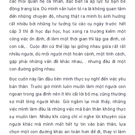
các mối quan hệ cá nhân, đặc biệt là áp lực từ bạn bè
đồng trang lứa. Dù mình vẫn luôn tỏ ra là không quan tâm
đến những chuyện đó, nhưng thật ra mình bị ảnh hưởng
rất nhiều bởi những tư tưởng từ các cụ ngày trước: hết
cấp 3 thì đi học đại học, học xong ra trường kiếm một
công việc ổn định, đi làm một thời gian thì lập gia đình, có
con cái,... Cuộc đời cứ thế lặp lại giống nhau giữa rất rất
nhiều người, dù mỗi người một hoàn cảnh, một tính cách,
gặp phải những vấn đề khác nhau,... nhưng đều đi một
con đường giống nhau.
Đọc cuốn này lần đầu tiên mình thực sự nghĩ đến việc yêu
bản thân. Trước giờ mình luôn muốn làm một người con
ngoan trong gia đình nên ít khi cãi lời bố mẹ, cũng thường
sợ mất lòng người khác. Giờ ngẫm lại mới thấy, những
việc mình làm đều là những việc mà bản thân không thực
sự muốn làm. Nhiều khi cũng chỉ vì nghe lời khuyên của
người khác mà mình mất hết tự tin vào bản thân, lựa
chọn một con đường khác an toàn hơn để đi, thay vì làm