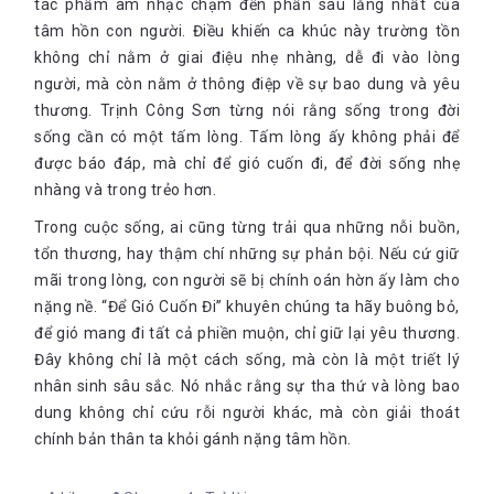
tác phẩm âm nhạc chạm đến phần sâu lắng nhất của
tâm hồn con người. Điều khiến ca khúc này trường tồn
không chỉ nằm ở giai điệu nhẹ nhàng, dễ đi vào lòng
người, mà còn nằm ở thông điệp về sự bao dung và yêu
thương. Trịnh Công Sơn từng nói rằng sống trong đời
sống cần có một tấm lòng. Tấm lòng ấy không phải để
được báo đáp, mà chỉ để gió cuốn đi, để đời sống nhẹ
nhàng và trong trẻo hơn.
Trong cuộc sống, ai cũng từng trải qua những nỗi buồn,
tổn thương, hay thậm chí những sự phản bội. Nếu cứ giữ
mãi trong lòng, con người sẽ bị chính oán hờn ấy làm cho
nặng nề. “Để Gió Cuốn Đi” khuyên chúng ta hãy buông bỏ,
để gió mang đi tất cả phiền muộn, chỉ giữ lại yêu thương.
Đây không chỉ là một cách sống, mà còn là một triết lý
nhân sinh sâu sắc. Nó nhắc rằng sự tha thứ và lòng bao
dung không chỉ cứu rỗi người khác, mà còn giải thoát
chính bản thân ta khỏi gánh nặng tâm hồn.