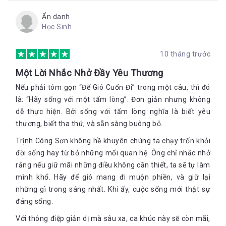
biên giới Tây Nam và tinh thần cuộc chiến tranh chống quân
Trung Quốc xâm lược các tỉnh phía Bắc 17/2/1979 với ca khúc
Ẩn danh
thao thức lòng người "Hãy cho tôi lên đường" mà chị đã thể
Học Sinh
hiện xuất sắc - đã động viên tinh thần những người chiến sĩ lên
đường bảo vệ tổ quốc. Từng trang sách làm chúng ta càng
thêm hiểu, cảm thông và yêu mến chị hơn. Đọc những trang
10 tháng trước
viết của chị, trong tim mỗi một chúng ta sống lại tiếng hát
Một Lời Nhắc Nhở Đầy Yêu Thương
trong trẻo, ngọt ngào và trẻ trung của chị với những ca khúc
bất hủ một thời: "Bài ca xây dựng", "Triệu đóa hồng đỏ thắm",
Nếu phải tóm gọn “Để Gió Cuốn Đi” trong một câu, thì đó
"Tổ quốc yêu thương", "Hãy cho tôi lên đường", "Mặt trời chưa
là: “Hãy sống với một tấm lòng”. Đơn giản nhưng không
bao giờ mọc như thế" Nhưng thật bất ngờ và thú vị - điểm
dễ thực hiện. Bởi sống với tấm lòng nghĩa là biết yêu
khác biệt nổi bật nhất – so với tất cả những cuốn tự truyện
thương, biết tha thứ, và sẵn sàng buông bỏ.
khác - ở Việt Nam, và ngay cả trên thế giới - được bạn đọc
quan tâm nhất lại không phải là những trang sách có chữ - mà
Trịnh Công Sơn không hề khuyên chúng ta chạy trốn khỏi
là những trang sách bị xóa trắng trên nền biển bão tố, bắt đầu
đời sống hay từ bỏ những mối quan hệ. Ông chỉ nhắc nhở
từ trang 242 và kết thúc ở trang 248 với hình nền cơn lốc xoáy
để bắt đầu phần 15 -VƯỢT BIÊN. Những trang này thể hiện cho
rằng nếu giữ mãi những điều không cần thiết, ta sẽ tự làm
8.808 từ mà khi thực hiện cuốn sách này, nghệ sĩ Ái Vân đã
mình khổ. Hãy để gió mang đi muộn phiền, và giữ lại
quyết định không xới lại nỗi đau đớn nhất của chị - và - có thể
những gì trong sáng nhất. Khi ấy, cuộc sống mới thật sự
ảnh hưởng đến những người liên quan. Đây chính là phần mà
đáng sống.
người đọc lắng đọng lại nhiều nhất và tưởng tượng những biến
cố khủng khiếp nào đã ập xuống cuộc đời khiến chị không còn
Với thông điệp giản dị mà sâu xa, ca khúc này sẽ còn mãi,
đường nào khác, không còn nơi ẩn nấp an toà phải quyết định