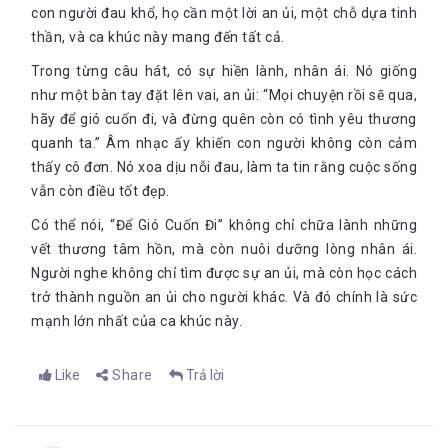
con người đau khổ, họ cần một lời an ủi, một chỗ dựa tinh
thần, và ca khúc này mang đến tất cả.
Trong từng câu hát, có sự hiền lành, nhân ái. Nó giống
như một bàn tay đặt lên vai, an ủi: “Mọi chuyện rồi sẽ qua,
hãy để gió cuốn đi, và đừng quên còn có tình yêu thương
quanh ta.” Âm nhạc ấy khiến con người không còn cảm
thấy cô đơn. Nó xoa dịu nỗi đau, làm ta tin rằng cuộc sống
vẫn còn điều tốt đẹp.
Có thể nói, “Để Gió Cuốn Đi” không chỉ chữa lành những
vết thương tâm hồn, mà còn nuôi dưỡng lòng nhân ái.
Người nghe không chỉ tìm được sự an ủi, mà còn học cách
trở thành nguồn an ủi cho người khác. Và đó chính là sức
mạnh lớn nhất của ca khúc này.
Like
Share
Trả lời