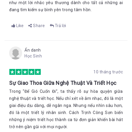
như một lời nhắc yêu thương dành cho tất cả những ai
trốn chạy khỏi tổ quốc, nơi chôn nhau cắt rốn và những người
đang tìm kiếm sự bình yên trong tâm hồn.
ruột thịt của mình. Không ai có thể không dừng lại suy nghĩ khi
đọc 8 dòng duy nhất đầy ý nghĩa mà chị đã viết cho phần này:
"Tôi đã cố gắng viết cho xong mục này - 8.808 từ cả thảy. Câu
Like
Share
Trả lời
chuyện tôi chưa từng kế ra này cho biết lý do vì sao tôi buộc
phải rời Tổ quốc năm 1990 khi tôi đang được nhà nước có
nhiều ưu ái. Nhưng vì câu chuyện quá đau đớn, khi đọc lại tôi
không thể chịu nổi. Con trai tôi - nếu đọc được phần này - chắc
Ẩn danh
chắn cũng sẽ không chịu nổi. Vì thế - sau nhiều đêm suy nghĩ -
Học Sinh
tôi xin lỗi bạn đọc - cho phép tôi được xóa trắng mục này!"
Vâng! Tất cả chúng ta đều ước mong những năm tháng dằn
vặt, đau đớn, tủi hận của chị - hay của bất kỳ ai khác, đã từng
10 tháng trước
gánh chịu - sẽ Để Gió Cuốn Đi - còn lại là - những năm tháng
đầy ấm áp, yêu thương!
Sự Giao Thoa Giữa Nghệ Thuật Và Triết Học
Trong “Để Gió Cuốn Đi”, ta thấy rõ sự hòa quyện giữa
nghệ thuật và triết học. Nếu chỉ xét về âm nhạc, đó là một
giai điệu dịu dàng, dễ ngân nga. Nhưng nếu nhìn sâu hơn,
đó là một triết lý nhân sinh. Cách Trịnh Công Sơn biến
những ý niệm triết học thành ca từ đơn giản khiến bài hát
trở nên gần gũi với mọi người.