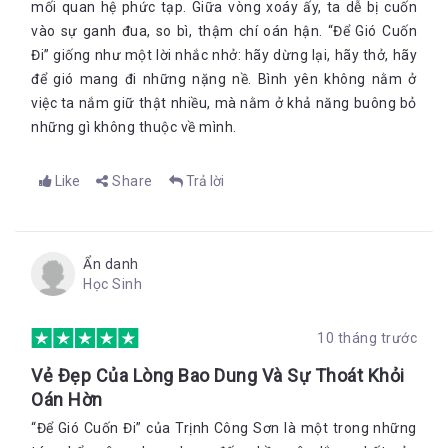
mối quan hệ phức tạp. Giữa vòng xoáy ấy, ta dễ bị cuốn
vào sự ganh đua, so bì, thậm chí oán hận. “Để Gió Cuốn
Đi” giống như một lời nhắc nhở: hãy dừng lại, hãy thở, hãy
để gió mang đi những nặng nề. Bình yên không nằm ở
việc ta nắm giữ thật nhiều, mà nằm ở khả năng buông bỏ
những gì không thuộc về mình.
Like
Share
Trả lời
Ẩn danh
Học Sinh
10 tháng trước
Vẻ Đẹp Của Lòng Bao Dung Và Sự Thoát Khỏi
Oán Hờn
“Để Gió Cuốn Đi” của Trịnh Công Sơn là một trong những