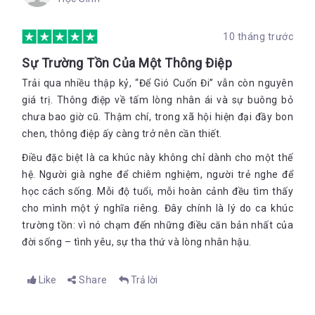
nhưng vô cùng hình tượng, không nhiều mỹ từ lấp lánh mà rất
hấp dẫn, say mê, lôi cuốn lòng người bởi những dòng viết tuôn
10 tháng trước
chảy từ trái tim - ộc mạc - chân thật - sau sắc - lắng đọng, trái
ngược với vẻ đẹp kiêu sa, thánh thiện, ngời sáng nơi chị. Người
Sự Trường Tồn Của Một Thông Điệp
đọc càng bất ngờ hơn khi hiểu được một người Nghệ sỹ tài sắc
vẹn toàn, danh tiếng như chị lại có thể có những năm tháng
Trải qua nhiều thập kỷ, “Để Gió Cuốn Đi” vẫn còn nguyên
trầm luân, khổ hạnh đến tuyệt vọng - tới mức không thể tin nổi
giá trị. Thông điệp về tấm lòng nhân ái và sự buông bỏ
như vậy! Trên ba trăm trang viết tưởng chừng không thể gói
chưa bao giờ cũ. Thậm chí, trong xã hội hiện đại đầy bon
hết tất cả những ký ức buồn vui, vinh quanh và khổ tủi của
chen, thông điệp ấy càng trở nên cần thiết.
trên 60 năm trải nghiệm, hơn 40 năm mang tiếng hát cho đời
và gần 30 năm xa xứ của chị nhưng Để gió cuốn đi đã thực sự
Điều đặc biệt là ca khúc này không chỉ dành cho một thế
khơi lại trong trái tim người đọc một không gian rộng mở của
hệ. Người già nghe để chiêm nghiệm, người trẻ nghe để
hoài niệm, kỷ niệm một thời, để riêng dành cho suy ngẫm và
học cách sống. Mỗi độ tuổi, mỗi hoàn cảnh đều tìm thấy
nhận định của mỗi người. Cuốn tự truyện còn cho chúng ta
sống lại những năm tháng lịch sử rất chân thật một thời hào
cho mình một ý nghĩa riêng. Đây chính là lý do ca khúc
hùng của cuộc chiến giải phóng dân tộc. Không ai có thể quên
trường tồn: vì nó chạm đến những điều căn bản nhất của
được nghệ sĩ Ái Vân đã thể hiện rất xuất sắc vai nữ giao liên
đời sống – tình yêu, sự tha thứ và lòng nhân hậu.
xinh đẹp, dũng cảm trong bộ phim nổi tiếng "Chị Nhung" mà
bất cứ ai ở Hà Nội và các tỉnh phía Bắc hồi đó có thể quên
được. Cuốn sách như những thước phim quay chậm, tái hiện
Like
Share
Trả lời
sống động những ký ức và cảm xúc Sài Gòn những ngày sau
giải phóng, cuộc sống nghệ sĩ bi hài thời bao cấp, chiến tranh