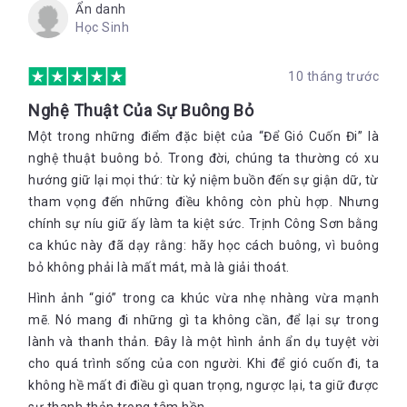
Ẩn danh
Học Sinh
10 tháng trước
Nghệ Thuật Của Sự Buông Bỏ
Một trong những điểm đặc biệt của “Để Gió Cuốn Đi” là
nghệ thuật buông bỏ. Trong đời, chúng ta thường có xu
hướng giữ lại mọi thứ: từ kỷ niệm buồn đến sự giận dữ, từ
tham vọng đến những điều không còn phù hợp. Nhưng
chính sự níu giữ ấy làm ta kiệt sức. Trịnh Công Sơn bằng
ca khúc này đã dạy rằng: hãy học cách buông, vì buông
bỏ không phải là mất mát, mà là giải thoát.
Hình ảnh “gió” trong ca khúc vừa nhẹ nhàng vừa mạnh
mẽ. Nó mang đi những gì ta không cần, để lại sự trong
lành và thanh thản. Đây là một hình ảnh ẩn dụ tuyệt vời
cho quá trình sống của con người. Khi để gió cuốn đi, ta
không hề mất đi điều gì quan trọng, ngược lại, ta giữ được