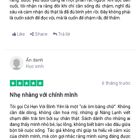
rằng: được yếu đuối cũng là một phần rất người. Khi đọc đến
cuối, tôi nhận ra rằng đôi khi chỉ cần sống đủ chậm, nghĩ đủ
sâu và cảm nhận đủ thật là đã đủ bình yên rồi. Đây không phải
là cuốn sách để đọc vội, mà là cuốn để chậm rãi, để thấm.
Like
Share
Trả lời
Ẩn danh
Học sinh
6 tháng trước
Nhẹ nhàng với chính mình
Tôi gọi Có Hẹn Với Bình Yên là một “cái ôm bằng chữ”. Không
cần dài dòng, không cần hoa mỹ, những gì Nắng Lạnh viết
chạm đến trái tim bởi sự chân thật. Sách dành cho những ai
đang thấy mình nhỏ bé, lạc lõng, không biết bám vào đâu giữa
bộn bề cuộc sống. Tác giả không chỉ giúp ta hiểu về cảm xúc
của chính mình, mà còn gợi nhắc rằng mình xứng đáng được