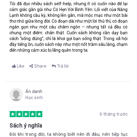
Tôi đã đọc nhiều sách self-help, nhưng ít có cuốn nào để lại
cảm giác gần gũi như Có Hẹn Với Bình Yên. Lối viết của Nắng
Lạnh không cầu kỳ, không lên gân, mà mộc mạc như một bài
thơ nhỏ giữa lòng đời. Có đoạn dài như một lời thủ thỉ, có đoạn
ngắn gọn như một câu châm ngôn – nhưng tất cả đều có
chung một điểm: chân thật. Cuốn sách không cần dạy bạn
cách “sống đúng”, chỉ là khơi gợi bạn sống thật. Trong xã hội
đầy tiếng ồn, cuốn sách này như một nốt trầm sâu lắng, chạm
đến những cảm xúc bị lãng quên trong ta.
Like
Share
Trả lời
Ẩn danh
Học sinh
6 tháng trước
Sách ý nghĩa
Đôi khi trong đời, ta không biết nên đi đâu, nên tiếp tục