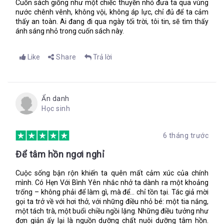
Cuốn sách giống như một chiếc thuyền nhỏ đưa ta qua vùng
nước chênh vênh, không vội, không áp lực, chỉ đủ để ta cảm
thấy an toàn. Ai đang đi qua ngày tối trời, tôi tin, sẽ tìm thấy
ánh sáng nhỏ trong cuốn sách này.
Like
Share
Trả lời
Ẩn danh
Học sinh
6 tháng trước
Để tâm hồn ngơi nghỉ
Cuộc sống bận rộn khiến ta quên mất cảm xúc của chính
mình. Có Hẹn Với Bình Yên nhắc nhở ta dành ra một khoảng
trống – không phải để làm gì, mà để… chỉ tồn tại. Tác giả mời
gọi ta trở về với hơi thở, với những điều nhỏ bé: một tia nắng,
một tách trà, một buổi chiều ngồi lặng. Những điều tưởng như
đơn giản ấy lại là nguồn dưỡng chất nuôi dưỡng tâm hồn.