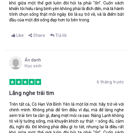
khó giữa một thế giới luôn đòi hỏi ta phải “ổn”. Cuốn sách
khiến tôi hiểu rằng bình yên không phải là đích đến, mà là hành
trình chọn sống thật mỗi ngày. Đó là sự trở về, và là điểm bắt
đầu của một đời sống đẹp hơn từ bên trong.
Like
Share
Trả lời
Ẩn danh
Học sinh
6 tháng trước
Lắng nghe trái tim
Trên tất cả, Có Hẹn Với Bình Yên là một lời mời: hãy trở về với
chính mình. Không phải để tìm điều vĩ đại, mà để lắng nghe
xem trái tim ta cần gì, đang mệt mỏi ra sao. Nắng Lạnh không
tô vẽ lý tưởng sống, mà khuyến khích sự thật – sống đủ, cảm
đủ, nghỉ đủ. Đó không phải điều gì to tát, nhưng lại là điều rất
khó giữa một thế giới luôn đòi hỏi ta phải “ổn”. Cuốn sách