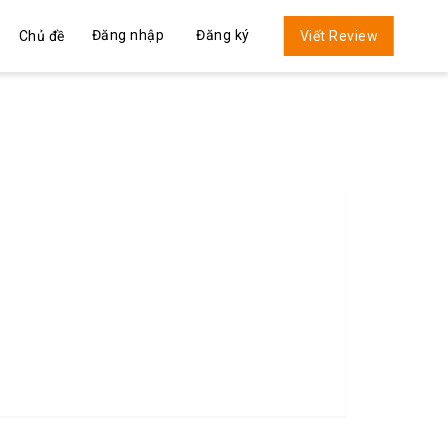
Đăng nhập
Đăng ký
Chủ đề
Viết Review