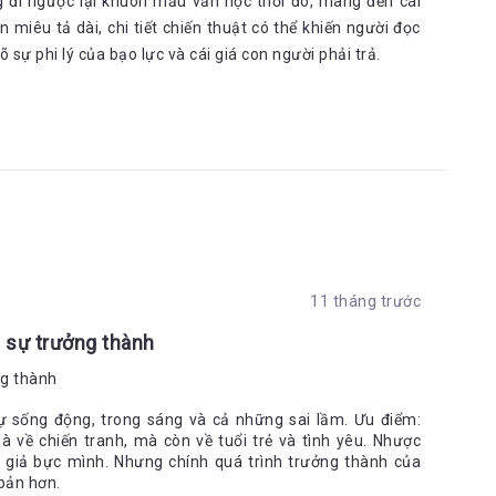
g đi ngược lại khuôn mẫu văn học thời đó, mang đến cái
miêu tả dài, chi tiết chiến thuật có thể khiến người đọc
 sự phi lý của bạo lực và cái giá con người phải trả.
11 tháng trước
à sự trưởng thành
ng thành
sự sống động, trong sáng và cả những sai lầm. Ưu điểm:
à về chiến tranh, mà còn về tuổi trẻ và tình yêu. Nhược
c giả bực mình. Nhưng chính quá trình trưởng thành của
bản hơn.