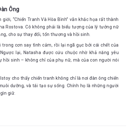
Đàn Ông
 giới, “Chiến Tranh Và Hòa Bình” vẫn khắc họa rất thành
ha Rostova. Cô không phải là biểu tượng của lý tưởng nữ
ăng, cho sự thay đổi, tổn thương và hồi sinh.
i trong cơn say tình cảm, rồi lại ngã gục bởi cái chết của
. Ngược lại, Natasha được cứu chuộc nhờ khả năng yêu
ự hồi sinh – không chỉ của phụ nữ, mà của con người nói
stoy cho thấy chiến tranh không chỉ là nơi đàn ông chiến
nuôi dưỡng, và tái tạo sự sống. Chính họ là những người
gìn giữ.