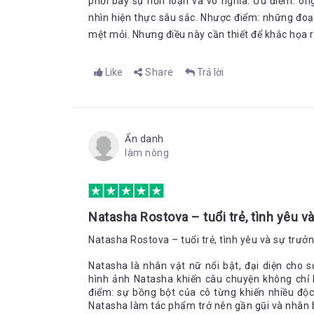
phơi bày sự hỗn loạn và vô nghĩa. Ưu điểm: ôn
nhìn hiện thực sâu sắc. Nhược điểm: những đoạn 
mệt mỏi. Nhưng điều này cần thiết để khắc họa rõ
Like
Share
Trả lời
Ẩn danh
làm nông
Natasha Rostova – tuổi trẻ, tình yêu v
Natasha Rostova – tuổi trẻ, tình yêu và sự trưở
Natasha là nhân vật nữ nổi bật, đại diện cho 
hình ảnh Natasha khiến câu chuyện không chỉ l
điểm: sự bồng bột của cô từng khiến nhiều độ
Natasha làm tác phẩm trở nên gần gũi và nhân 