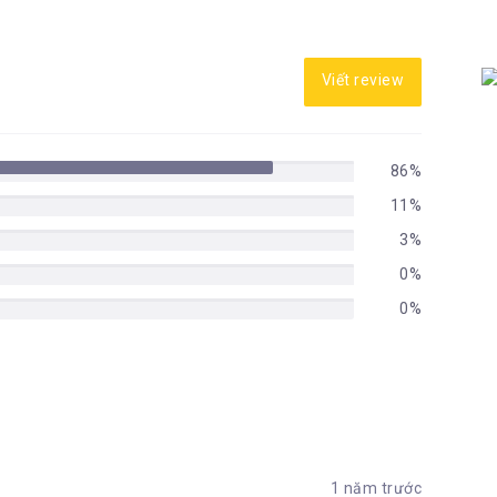
Viết review
86%
11%
3%
0%
0%
1 năm trước