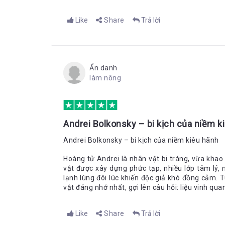
Like
Share
Trả lời
Ẩn danh
làm nông
Andrei Bolkonsky – bi kịch của niềm k
Andrei Bolkonsky – bi kịch của niềm kiêu hãnh
Hoàng tử Andrei là nhân vật bi tráng, vừa kha
vật được xây dựng phức tạp, nhiều lớp tâm lý, 
lạnh lùng đôi lúc khiến độc giả khó đồng cảm. T
vật đáng nhớ nhất, gợi lên câu hỏi: liệu vinh q
Like
Share
Trả lời