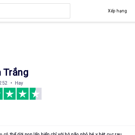
Xếp hạng
 Trắng
252 • Hay
ọ có thể dời non lấp biển chỉ với bộ não nhỏ bé y hệt cục rau