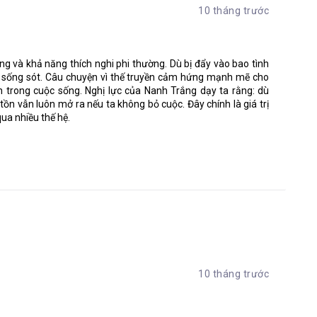
10 tháng trước
oài vật này gấp bội phần khi đọc xong tác phẩm này. Động vật
òn vĩ đại hơn gấp nhiều lần mà chúng ta có thể tưởng tượng
ôi về một tình yêu thuần khiết, mãnh liệt và nhiệt huyết với
g và khả năng thích nghi phi thường. Dù bị đẩy vào bao tình
ới bao đau đớn kinh hoàng, Nanh Trắng vẫn luôn sẵn lòng tin
 sống sót. Câu chuyện vì thế truyền cảm hứng mạnh mẽ cho
g thực sự để vượt qua vết thương sâu sắc trong quá khứ.
n trong cuộc sống. Nghị lực của Nanh Trắng dạy ta rằng: dù
ồn vẫn luôn mở ra nếu ta không bỏ cuộc. Đây chính là giá trị
n người, không kìm được dòng cảm xúc tuôn trào khắp cơ thể
ua nhiều thế hệ.
 vời của “Nanh Trắng” hay không? Chia sẻ cho chúng tôi biết
thông tin thú vị về các cuốn sách hay tại link:
đọc và nhận những cuốn sách thú vị, đăng ký CTV tại
10 tháng trước