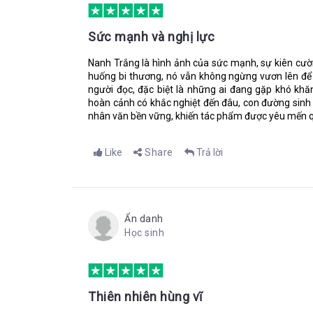
Tôi là một người yêu chó, và tôi lại càng yêu quý l
Sức mạnh và nghị lực
cũng có cảm xúc, và đôi khi tình cảm của chúng c
được. Nanh Trắng là nguồn cảm hứng bất tận trong t
Nanh Trắng là hình ảnh của sức mạnh, sự kiên cườn
cái thiện trong cuộc sống. Dù cho phải trải qua v
huống bi thương, nó vẫn không ngừng vươn lên để
tưởng một lần nữa vào sức mạnh của tình yêu thươn
người đọc, đặc biệt là những ai đang gặp khó khă
hoàn cảnh có khắc nghiệt đến đâu, con đường sinh t
Còn bạn thì sao, bạn có cảm giác xúc động đến ru
nhân văn bền vững, khiến tác phẩm được yêu mến q
mình khi vừa trải qua những cung bậc cảm xúc tuyệt
với nhé!
Like
Share
Trả lời
Tác giả: Ngọc Thanh -
Bookademy
------
Theo dõi fanpage của
Bookademy
để cập nhật các 
Ẩn danh
https://www.facebook.com/bookademy.vn/
Học sinh
Tham gia cộng đồng Bookademy để có cơ hội 
link:
https://goo.gl/forms/7pGl3eYeudJ3jXIE3
Thiên nhiên hùng vĩ