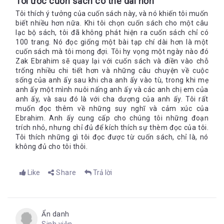
Tôi ước cuốn sách có thể dài hơn
gia đình. Lẽ dĩ nhiên, không ai trong chúng ta có quyền được
chọn cha mẹ. Không thể trách Z, không thể đổ lỗi cho Z bởi
Tôi thích ý tưởng của cuốn sách này, và nó khiến tôi muốn
anh sinh ra đã là con của một tên khủng bố khét tiếng. Bởi nếu
biết nhiều hơn nữa. Khi tôi chọn cuốn sách cho một câu
Kết luận
được lựa chọn, tôi tin chắc một điều rằng, chính anh chỉ mong
lạc bộ sách, tôi đã không phát hiện ra cuốn sách chỉ có
100 trang. Nó đọc giống một bài tạp chí dài hơn là một
muốn có một người cha phóng khoáng và giàu lòng yêu
Chính bản thân tác giả, một cách cố tình, đã khéo léo dựng
cuốn sách mà tôi mong đợi. Tôi hy vọng một ngày nào đó
thương mà thôi.
nên bức tranh đơn giản nhưng rõ nét về cuộc chiến tranh khốc
Zak Ebrahim sẽ quay lại với cuốn sách và điền vào chỗ
liệt tại Afghanistan, về mâu thuẫn sắc tộc gay gắt giữa người
trống nhiều chi tiết hơn và những câu chuyện về cuộc
Hồi giáo cực đoan và người Israel, về mối quan hệ lúc bạn bè
sống của anh ấy sau khi cha anh ấy vào tù, trong khi mẹ
lúc thù địch giữa Mỹ và lực lượng thánh chiến…
anh ấy một mình nuôi nấng anh ấy và các anh chị em của
Như tôi đã từng khẳng định, ai cũng có quyền được lựa chọn
anh ấy, và sau đó là với cha dượng của anh ấy. Tôi rất
con đường định hướng cho chính mình: trở thành một ai đó,
muốn đọc thêm về những suy nghĩ và cảm xúc của
như thế nào, hoàn toàn nằm ở sự lựa chọn của chính cá nhân
Ebrahim. Anh ấy cung cấp cho chúng tôi những đoạn
người đó. Bởi, con người là sản phẩm từ trong suy nghĩ của
trích nhỏ, nhưng chỉ đủ để kích thích sự thèm đọc của tôi.
Tôi thích những gì tôi đọc được từ cuốn sách, chỉ là, nó
bản thân họ. Họ sẽ trở thành chính những gì họ nghĩ. Z đã
không đủ cho tôi thôi.
quyết định không đi theo con đường lầm bước của người cha,
không dành cuộc đời của mình cho sự trả thù vô nghĩa và tàn
độc, bởi “hận thù người khác thật mệt mỏi”, thay vào đó, anh
Like
Share
Trả lời
biến cuộc đời mình trở nên đáng sống hơn khi đóng góp tiếng
nói chống lại chủ nghĩa khủng bố.
Chỉ 150 trang sách, đó là dung lượng quá ngắn để kể một câu
chuyện dài! Tuy nhiên, ẩn chứa trong đó là cả một ý tưởng lớn
Ẩn danh
được tác giả khéo léo đào sâu. Bằng việc kể câu chuyện của