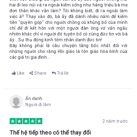
hai đi leo núi và ra ngoài kiếm sống như hàng triệu bà mẹ
lực bảo vệ những đứa con khỏi những sự thật khủng khiếp về
đơn thân khác vẫn làm? Tôi không biết, đi ra ngoài làm
tội ác của cha chúng.
việc à? Thay vào đó, bà ấy đã dành nhiều năm để kiếm
“Cuộc sống của mẹ từ bình thường bỗng trở nên điên rồ,
tiền "quyên góp" cho người chồng cũ khủng bố của mình
từ riêng tư trở thành bị nhòm ngó, phải trốn tránh truyền
chỉ để đi kết hôn với một người đàn ông vớ vẩn ngẫu
thông, phải liên quan đến chính phủ, đến FBI, đến cảnh
nhiên khác chỉ vì người đó tuyên bố có cùng đức tin với bà
sát, đến luật sư, đến những hoạt động tôn giáo. Như thể
ấy... Sự thụ động kinh tởm nhân danh đức tin!
một giới hạn đã bị vượt qua vậy. Mẹ bước ra ranh giới ấy,
Đây không phải là câu chuyện tâng bốc nhất đối với
và sống một cuộc đời hoàn toàn khác. Mẹ không biết
những người cho rằng Hồi giáo là tôn giáo hòa bình của
các giá trị gia đình...
tương lai sẽ khó khăn đến nhường nào.”
Khi quyết định tiến tới một cuộc hôn nhân mới, bà không hề
tính toán hạnh phúc cho riêng bản thân mình. Bà muốn cho
Like
Share
Trả lời
những đứa con của mình một cuộc sống tươi đẹp hơn, một
mái ấm hạnh phúc hơn để có thể thoát khỏi cái nhìn thù hận
của người xung quanh, để có thể đảm bảo cho con cái có một
tương lai sáng lạn hơn. Thế nhưng, có lẽ chính bản thân bà
Ẩn danh
cũng không ngờ được rằng, quyết định vội vàng ấy lại mang
Người đi làm
đến cho những đứa con thêm một bi kịch mới. Chính người
cha dượng "nghiện thể hình, nhỏ mọn và hoang tưởng" và
Hình ảnh người cha
2 năm trước
những trò tra tấn cổ quái của hắn càng làm cho tuổi thơ của
những đứa trẻ trở nên đáng thương hơn.
Người cha trong chuyện cũng xuất hiện dọc trong dòng hồi ức
Thế hệ tiếp theo có thể thay đổi
tuyệt đẹp của tác giả. Và trước khi gây ra những tội ác không