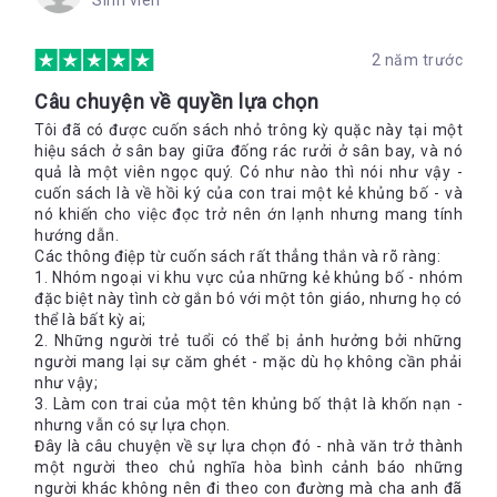
Sinh viên
chính mình, Zak xem ra đã tìm được cách hiệu quả nhất để
truyền đi thông điệp về một thế giới yêu thương, không thù
hận và không bạo lực.
2 năm trước
Câu chuyện về quyền lựa chọn
Nguyễn Nhiên -
Bookademy
Tôi đã có được cuốn sách nhỏ trông kỳ quặc này tại một
hiệu sách ở sân bay giữa đống rác rưởi ở sân bay, và nó
---
quả là một viên ngọc quý. Có như nào thì nói như vậy -
Trở thành CTV viết reviews sách để có cơ hội đọc và nhận
cuốn sách là về hồi ký của con trai một kẻ khủng bố - và
những cuốn sách thú vị cùng
Bookademy
, gửi CV (tiếng Anh
nó khiến cho việc đọc trở nên ớn lạnh nhưng mang tính
hoặc Việt) về:
partner.bookademy@gmail.com
hướng dẫn.
Các thông điệp từ cuốn sách rất thẳng thắn và rõ ràng:
Theo dõi fanpage của
Bookademy
để cập nhật các thông tin
1. Nhóm ngoại vi khu vực của những kẻ khủng bố - nhóm
thú vị về các cuốn sách hay tại
đặc biệt này tình cờ gắn bó với một tôn giáo, nhưng họ có
link:
https://www.facebook.com/bookademy.vn
thể là bất kỳ ai;
2. Những người trẻ tuổi có thể bị ảnh hưởng bởi những
người mang lại sự căm ghét - mặc dù họ không cần phải
như vậy;
3. Làm con trai của một tên khủng bố thật là khốn nạn -
nhưng vẫn có sự lựa chọn.
Đây là câu chuyện về sự lựa chọn đó - nhà văn trở thành
một người theo chủ nghĩa hòa bình cảnh báo những
người khác không nên đi theo con đường mà cha anh đã