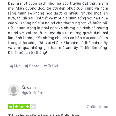
tạm quên đi những tháng ngày chăm chăm cầu nguyện một
ông ảm đạm và kiệt quệ, không còn mặt mũi đối diện hay giao
Đây là một cuốn sách nhỏ mà sức truyền đạt thật mạnh
cách ám ảnh sau vụ bị vu oan tội cưỡng bức, ông lại gặp tai
mẽ. Miễn cưỡng đọc, tôi đợi đến phút cuối cùng và nghĩ
thiệp với bạn bè, chỉ cô độc cầu nguyện trên tấm thảm trong
nạn tại nơi làm việc. Đối với một người đàn ông, đặc biệt là một
rằng mình sẽ không học được gì nhiều. Nhưng một lần
phòng khách và gặm nhấm nỗi đau.
người theo đạo Hồi, việc nuôi dưỡng gia đình có ý nghĩa rất
nữa, tôi đã sai. Chi tiết về một gia đình sống với hậu quả
quan trọng. Sự mặc cảm và xấu hổ âm thầm dằn vặt ông.
của vụ khủng bố của người cha thật rùng rợn và buồn bã.
Điều quan trọng là phải nghĩ về những gia đình có những
Chính trong lúc cảm thấy xã hội quá bất công, và bản thân
người với vai trò là trụ cột đưa ra những quyết định sai
mình quá bất lực, ông bị “cuốn hút” bởi lời kích động tham gia
lầm ảnh hưởng đến những nhu cầu cơ bản của con cái họ
những cuộc nổi loạn và tiếp viện chiến tranh Hồi giáo tại
trong cuộc sống. Rất vui vì Zak Ebrahim có thể nhìn thấy
Afghanistan. Ông cảm thấy đã đến lúc thực hiện sứ mệnh của
và vượt qua những giới hạn mà anh ấy đã lớn lên cùng.
mình và coi đây chính là minh chứng hùng hồn nhất cho sự
Đó là một chiến thắng!
sùng bái của ông đối với Allah.
Trước khi tự cuốn mình vào xu hướng cực đoan, gia đình là
Like
Share
Trả lời
mối quan tâm duy nhất và mãi mãi của ông, nhưng giờ đây,
gia đình lại phải cạnh tranh với tình yêu ông dành cho những
tín đồ Hồi giáo trên khắp thế giới này.
Nhân vật Sayyid Nosair xuất hiện trong câu chuyện với hai mặt
Ẩn danh
hoàn toàn trái ngược, là một người bị kết tội ám sát giáo sỹ
Người đi làm
người Do Thái Meir Kahane và cùng đồng bọn thực hiện vụ
đánh bom Trung tâm Thương mại Thế giới năm 1993, nhưng
2 năm trước
ông đồng thời cũng là một người cha hết mực ấm áp, yêu
thương con cái, luôn cố gắng chăm lo, bảo vệ cho hạnh phúc