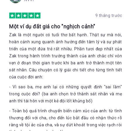
nhà sáng lập Liên đoàn Bảo vệ người Do Thái và phải chịu án
tù về hành vi của mình.
9 tháng trước
Những điều tai tiếng mà người cha gây ra dường như đã hủy
hoại hoàn toàn gia đình vốn rất mực êm ấm của Z. Cuộc sống
Một ví dụ đắt giá cho "nghịch cảnh"
của họ chìm trong những tháng ngày đen tối, phải chịu đựng
những lời đe dọa giết hại cùng với sự đeo bám của giới truyền
Zak là một người có tuổi thơ bất hạnh. Thật sự mà nói,
thông và cuộc sống tạm bợ khốn cùng nay đây mai đó sau
hoàn cảnh xung quanh ảnh hưởng đến tâm lý và sự phát
khoảng 20 lần bị buộc phải chuyển nhà.
triển của một đứa trẻ rất nhiều. Phần tươi đẹp nhất của
“Chúng tôi luôn phải sống chung với những người hàng
Zak trong hành trình trưởng thành của anh chắc chỉ vỏn
xóm nguy hiểm, không một ai trong số họ là người Hồi
vẹn ở đoạn thời gian trước khi ba anh trở thành một tên
giáo. Tôi bị đánh ở trường vì tôi là kẻ khác biệt, bởi tôi
sát nhân. Câu chuyện có lý giải chi tiết cho từng tình tiết
mập, lùn và ít nói. Người ta chế nhạo mẹ tôi khi thấy bà
của cuộc đời anh:
trên phố… Tin đồn rằng chúng tôi là những người nhà
Nosair bắt đầu lan truyền. Nỗi sợ hãi và tủi nhục lại kéo
- Vì sao ba, mẹ anh lại có những quyết định "sai lầm"
đến khiến chúng tôi phải chuyển nhà một lần nữa.”
trong cuộc đời? (ba anh chọn trở thành sát nhân và mẹ
Ở trường cũng vậy, không ai chào đón, không ai cảm thông, Z
anh thì tái hôn với một kẻ đội lốt khủng bố)
khi ấy mới chỉ là cậu bé 7 tuổi đã phải tự gồng mình chiến đấu
với những lời thù hằn, những lời cay nghiệt, đến từ chính
- Toàn bộ quá trình chuyển biến cảm xúc của anh: từ tình
những người bạn học:
thương đối với cha, cho đến lúc bắt đầu có nhận thức rõ
“Khoảnh khắc tôi xuất hiện, tất cả mọi cái đầu đều quay về
ràng về tội ác của cha, và sự dứt khoát trong việc rạch ròi
phía tôi. Tất cả mọi hoạt động đều dừng lại. Và sau đó, tất