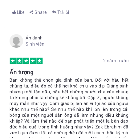
nhục.”
Like
Share
Trả lời
Z - Cậu thiếu niên 13 tuổi
Lòng tự trọng của cậu bé thiếu niên bị dầy vò nghiêm trọng.
Lời thổn thức nghẹn ngào bỗng bật lên thảng thốt khi em
nhận ra người cha mà mình hằng yêu thương chọn khủng bố
Ẩn danh
thay vì con cái, thêm vào đó là nỗi thống khổ khi bị bắt nạt và
Sinh viên
tẩy chay hàng ngày, về việc phải chịu đựng sống chung với
một người cha dượng tàn bạo thích tra tấn bằng bạo lực… tất
cả điều này đã khiến cho tâm tư của một cậu bé 13 tuổi bị dao
2 năm trước
động và nhiều lần dại dột nghĩ tới việc tự tử.
Ấn tượng
Tất cả những điều đã phải trải qua cũng đồng thời khiến cho
Bạn không thể chọn gia đình của bạn. Đối với hầu hết
nỗi tức giận và hận thù ngày càng đong đầy trong Z. Người ta
chúng ta, điều đó có thể hơi khó chịu vào dịp Giáng sinh
cứ tự suy đoán, rằng một ngày không xa, cậu chắc chắn sẽ
nhưng một lần nữa, hầu hết những người cha của chúng
theo con đường mà cha đã đi, đó là trở thành một tên khủng
ta không phải là những kẻ khủng bố. Gặp Z, người không
bố khét tiếng khác. Song, cậu bé mười ba tuổi sớm phải trải
may mắn như vậy. Cảm giác bị lên án vì tội ác của người
nghiệm cuộc đời ấy lại tỉnh táo nhận ra rằng, phi bạo lực mới là
khác như thế nào? Sẽ như thế nào khi lớn lên trong cái
cách hành xử nhân văn duy nhất đối với những xung đột, cho
bóng của một người đàn ông đã làm những điều khủng
dù đó là loại bạo lực xảy ra trên những hành lang trường học
khiếp? Và làm thế nào để bạn phát triển một la bàn đạo
hay là ở bất cứ nơi đâu trên hành tinh này.
đức hiệu quả trong tình huống như vậy? Zak Ebrahim đã
vượt qua được tất cả những điều đó một cách thần kỳ mà
Khi Z trưởng thành