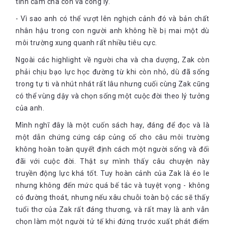
tình cảm cha con và công lý.
cả những đứa trẻ dường như nhảy vọt ra khỏi chỗ ngồi.
- Vì sao anh có thể vượt lên nghịch cảnh đó và bản chất
Chúng đẩy những chiếc ghế lùi lại, tạo ra những tiếng rít
khi ma sát với sàn nhà, và nhanh chóng lao về phía tôi…
nhân hậu trong con người anh không hề bị mai một dù
Giờ đây, những đứa trẻ bắt đầu la hét, những tiếng la hét
môi trường xung quanh rất nhiều tiêu cực.
to dần. Chúng đều hỏi cùng một câu hỏi: ‘Bố mày giết giáo
sỹ Kahane không?’ Dường như câu trả lời chúng muốn là
Ngoài các highlight về người cha và cha dượng, Zak còn
có, và hẳn chúng sẽ thất vọng lắm nếu tôi trả lời là không.”
phải chịu bạo lực học đường từ khi còn nhỏ, dù đã sống
Thế nhưng, giữa đống lộn xộn sau nhiều lần chuyển nhà, sau
nhiều lần bị gièm pha, bắt nạt, hình ảnh người cha vẫn liên tục
trong tự ti và nhút nhát rất lâu nhưng cuối cùng Zak cũng
xuất hiện trong tâm trí non nớt của cậu bé còn nhỏ tuổi ấy. Nỗi
có thể vùng dậy và chọn sống một cuộc đời theo lý tưởng
nhớ cha không thể nguôi ngoai, thậm chí càng trong những lúc
của anh.
như thế này, và sự vắng bóng của người cha có ảnh hưởng
ngày càng rõ ràng hơn.
Mình nghĩ đây là một cuốn sách hay, đáng để đọc và là
một dẫn chứng cứng cáp củng cố cho câu môi trường
“Cha không còn ở đó để chơi đá bóng với tôi. Cha không
không hoàn toàn quyết định cách một người sống và đối
còn ở đó để dạy tôi cách không bị chúng bạn bắt nạt. Cha
không còn ở đó để bảo vệ mẹ tôi khỏi những con người ác
đãi với cuộc đời. Thật sự mình thấy câu chuyện này
độc trên phố.”
truyền động lực khá tốt. Tuy hoàn cảnh của Zak là éo le
Khi Z lên mười
nhưng không đến mức quá bế tắc và tuyệt vọng - không
có đường thoát, nhưng nếu xâu chuỗi toàn bộ các sẽ thấy
Khi đã mười tuổi và phải chịu đựng sự bắt nạt của bạn bè suốt
nhiều năm trời, Z không thể tự lừa mình rằng việc bắt nạt xuất
tuổi thơ của Zak rất đáng thương, và rất may là anh vẫn
phát từ việc họ biết cha Z là ai. Cậu bé như một thỏi nam
chọn làm một người tử tế khi đứng trước xuất phát điểm