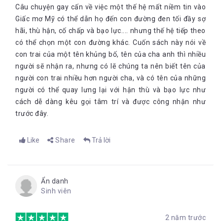
thể tha thứ, chính ông cũng chỉ là một người cha yêu thương
Câu chuyện gay cấn về việc một thế hệ mất niềm tin vào
gia đình như biết bao người cha khác:
Giấc mơ Mỹ có thể dẫn họ đến con đường đen tối đầy sợ
“Một người đàn ông sùng đạo. Một người đàn ông phóng
hãi, thù hận, cố chấp và bạo lực.... nhưng thế hệ tiếp theo
khoáng và giàu lòng yêu thương. Một người đàn ông quý
có thể chọn một con đường khác. Cuốn sách này nói về
mến chị (con riêng của vợ) ngay từ cái nhìn đầu tiên,
con trai của một tên khủng bố, tên của cha anh thì nhiều
người sẵn sàng quỳ xuống sàn để chơi cùng chị ngay lần
người sẽ nhận ra, nhưng có lẽ chúng ta nên biết tên của
đầu gặp mặt. Cha tôi là một người đàn ông nổi bật, song
người con trai nhiều hơn người cha, và có tên của những
gầy đến thảm thương bởi cha sống trong một nhà nội trú
không được phép nấu ăn. Tiếng anh của ông gần như
người có thể quay lưng lại với hận thù và bạo lực như
hoàn hảo, có đôi chút trang nghiêm thái quá. Ông có
cách dễ dàng kêu gọi tâm trí và được công nhận như
giọng nói đậm chất Ả Rập. Đôi khi ông hay nói nhầm, song
“Sau khi kết thúc công việc, cha tôi sẽ cùng cả nhà đi dã
trước đây.
việc ông nói sai luôn khiến mọi người cười vui vẻ.”
ngoại ở công viên. Cha hay chơi bóng đá và bóng chày
cùng tôi trên khoảng sân của trường mẫu giáo. Cuộc sống
Like
Share
Trả lời
yên bình vui vẻ cứ thế trôi qua”.
“Năm tôi ba tuổi, cha tôi đưa tôi đến công viên giải trí
Kennywood. Chúng tôi cùng ngồi trong những chiếc ly
khổng lồ và xoay vòng quanh trong trò Dizzy Dynamo, sau
Ẩn danh
đó với trò Grand Carousel, chúng tôi được cưỡi những chú
Sinh viên
ngựa được sơn màu sặc sỡ: cha tôi chọn một con ngựa
đực màu vàng lướt lên lướt xuống, trong khi tôi bám chặt
vào cổ một chú ngựa nâu nhỏ lúc nào cũng đứng yên.
2 năm trước