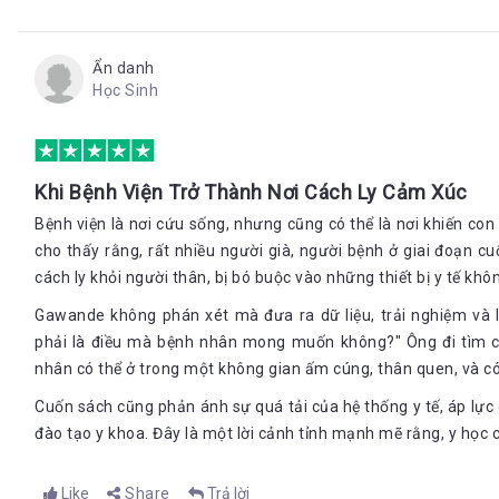
là một công cụ chữa bệnh khác mà bạn có thể thử, chứ hiệu quả 
nghề chữa bệnh theo kinh nghiệm của người nhà. Nhưng theo thờ
sự xuất hiện những bệnh viện hiện đại cho chúng ta một ý niệm
nói: “ Hãy chữa bệnh cho tôi”. Bạn làm thủ thục nhập viện và 
Ẩn danh
hằng ngày của mình cho bác sỹ và y tá ở đó: Bạn mặc gì? Bạn ăn 
Học Sinh
ra khi nào? Các bệnh viện nhanh chóng học được cách chữa bệnh 
khớp xương đã bị gãy… Thế là các bệnh viện trở thành một địa đ
khỏe.
4. Chăm sóc
Khi Bệnh Viện Trở Thành Nơi Cách Ly Cảm Xúc
Y học phát triển, những căn bệnh kỳ lạ bắt đầu được đặt tên nhi
bệnh vẫn để lại một dấu hỏi chấm lớn cho các bác sỹ. Con người 
Bệnh viện là nơi cứu sống, nhưng cũng có thể là nơi khiến co
trong bệnh viện mới có thể chưa khỏi căn bệnh của mình mà đâ
cho thấy rằng, rất nhiều người già, người bệnh ở giai đoạn cu
thân
cách ly khỏi người thân, bị bó buộc vào những thiết bị y tế khôn
Một bệnh nhân ở giai đoạn cuối của cuộc đời vì khối u ác tính, họ 
Gawande không phán xét mà đưa ra dữ liệu, trải nghiệm và lờ
viên gia đình, bác sỹ với hy vọng mình sẽ khỏi bệnh và được về n
phải là điều mà bệnh nhân mong muốn không?" Ông đi tìm c
nơi lạnh lẽo, với những dây dợ quanh người cùng với những người
nhân có thể ở trong một không gian ấm cúng, thân quen, và có 
Ở các nước phương Tây, các trung tâm trợ sinh được xây dựng v
gian cuối của cuộc đời. Có thể nói trung tâm trợ sinh là một bư
Cuốn sách cũng phản ánh sự quá tải của hệ thống y tế, áp lực
dưỡng lão. Mục đích ban đầu của trung tâm là tạo ra một nơi tố
đào tạo y khoa. Đây là một lời cảnh tỉnh mạnh mẽ rằng, y học 
nhưng sự thật cho thấy rằng chẳng có gì tốt đẹp hơn khi phải s
Những cụ lão sống trong trại dưỡng sinh như mộ Robot có hình
Like
Share
Trả lời