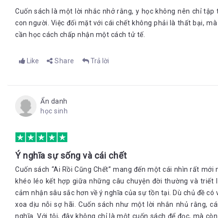
Kết
Cuốn sách là một lời nhắc nhở rằng, y học không nên chỉ tập
Trước kia chúng ta luôn cho rằng, sứ mệnh của một bác sỹ là g
con người. Việc đối mặt với cái chết không phải là thất bại, 
gieo những hạt mầm hy vọng cho bệnh nhân của mình để họ tiếp t
cần học cách chấp nhận một cách tử tế.
bệnh nhân hiểu rõ hơn về cái chết và làm thế nào để có thể đối d
“Ai rồi cũng chết” nhắc nhở chúng ta rằng, nền y học luôn rất
Like
Share
Trả lời
khuyến khuyết trong việc giúp chúng ta chuẩn bị cho cái chết – v
“ Sinh lão bệnh tử oán hân, yêu mà phải biệt ly, cầu mà không đư
Kiếp người chốn nhân gian như thân thể trong bụi gai
Ẩn danh
Vạn vật vô thương, có sinh có diệt, không gì vương vấn là niềm vu
học sinh
Kiếp này là nhân quả của đời trước”
Tác Giả: Thanh Dung
Ý nghĩa sự sống và cái chết
-------
Cuốn sách “Ai Rồi Cũng Chết” mang đến một cái nhìn rất mới m
Theo dõi fanpage của
Bookademy
để cập nhật các thông tin thú 
khéo léo kết hợp giữa những câu chuyện đời thường và triết 
link:
https://www.facebook.com/bookademy.vn/
cảm nhận sâu sắc hơn về ý nghĩa của sự tồn tại. Dù chủ đề có v
Trở thành CTV viết reviews sách để có cơ hội đọc và nhận những
xoa dịu nỗi sợ hãi. Cuốn sách như một lời nhắn nhủ rằng, c
hoặc Việt) về:
partner.bookademy@gmail.com
nghĩa. Với tôi, đây không chỉ là một cuốn sách để đọc, mà cò