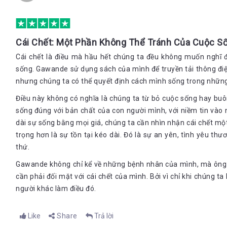
ngày trôi qua là một lần viên xúc xắc may rủi của số phận được g
Việc tiến bộ khoa học kỹ thuật, y học hiện đại đã đặt ra cho c
người chúng ta đang trải qua một quá trình biến đổi về mặt sin
Cái Chết: Một Phần Không Thể Tránh Của Cuộc S
chúng ta cũng đang đồng thời trải qua một quá trình biến đổi về
mệnh của mình trong thời đại mới
Cái chết là điều mà hầu hết chúng ta đều không muốn nghĩ đ
sống. Gawande sử dụng sách của mình để truyền tải thông điệp
Sự lão hóa không chỉ là câu chuyện của chúng ta, mà còn là câ
Đến khoảng bốn mươi tuổi, cơ thể người mất dần vài phần sức mạ
nhưng chúng ta có thể quyết định cách mình sống trong những
bắp giảm từ một phần tư đến một nửa…rất nhiều sự biến đổi cơ 
Điều này không có nghĩa là chúng ta từ bỏ cuộc sống hay buô
viễn cảnh hay ho. Người ta thường không muôn nghĩ đến sự tàn 
sống đúng với bản chất của con người mình, với niềm tin vào n
nhiên, nếu cứ mãi níu kéo tuổi xuân và lảng tránh hiện thực bất 
ta phải trả những cái giá rất đắt. Chúng ta từ chối thích nghi vớ
dài sự sống bằng mọi giá, chúng ta cần nhìn nhận cái chết mộ
trong xã hội này. Điều này cũng chẳng khác gì việc chúng ta đ
trọng hơn là sự tồn tại kéo dài. Đó là sự an yên, tình yêu t
được những trải nghiệm tích cự và viên mãn hơn khi cơ thể mình 
thứ.
Lão hóa muôn đời là số phận của mỗi người chúng ta, cái chết s
Gawande không chỉ kể về những bệnh nhân của mình, mà ông
cần phải đối mặt với cái chết của mình. Bởi vì chỉ khi chúng ta 
3. Lệ thuộc
người khác làm điều đó.
Người già không sợ chết, họ sợ những năm tháng gần đất xa trời
người bạn, đánh mất một cuộc sống vốn dị năng động vui vẻ, bìn
Like
Share
Trả lời
Khả năng sống sót của chúng ta lệ thuộc và tự nhiên, sự may mắn,