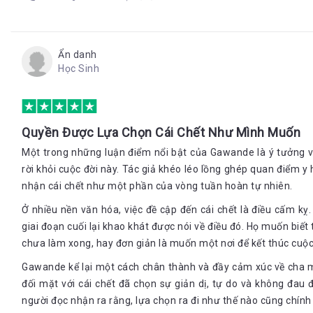
bảo trì thường xuyên: Cụ kia có bị sút cân không, có sót toa t
quản lý được việc cụ có buồn hay vui
5. Sống tốt hơn
Ẩn danh
Theo thời gian, hầu hết chúng ta tìm kiếm sự an toàn trong nh
Học Sinh
thói quen lặp đi lặp lại hằng ngày, thức ăn ngon, những tia nắn
lúc càng mất dần hứng thú đối với việc giữ gìn, tích lũy và nỗ l
lòng với sự tồn tại đơn thuần nhỏ bé của mình, nhàm chán nhưn
nhưng chúng ta vẫn không ngừng lo lắng về việc mình sẽ để lại 
chúng ta khát khao tim thấy những mục đích sống bên ngoài 
Quyền Được Lựa Chọn Cái Chết Như Mình Muốn
ích, ý nghĩa và đáng sống
Một trong những luận điểm nổi bật của Gawande là ý tưởng 
Nỗi sợ của con người không chỉ là tuổi già, bệnh tật không chỉ 
rời khỏi cuộc đời này. Tác giả khéo léo lồng ghép quan điểm y
đời quá lâu mà còn là nỗi sợ cô độc, cách ly. Một khi con người
nhận cái chết như một phần của vòng tuần hoàn tự nhiên.
không còn dòi hỏi nhiều nữa. Họ không còn thiết tha với việc là
nhất của họ là được làm chủ cuộc đời mình, tự chủ được bao n
Ở nhiều nền văn hóa, việc đề cập đến cái chết là điều cấm k
những mối quan hệ có ý nghĩa tùy vào những mối ưu tiên của bả
giai đoạn cuối lại khao khát được nói về điều đó. Họ muốn biết
6. Ra đi
chưa làm xong, hay đơn giản là muốn một nơi để kết thúc cuộc
Gawande kể lại một cách chân thành và đầy cảm xúc về cha mì
Khi con người ta không biết chắc được khi nào mình sẽ chết, và
mình nghĩ, thế là chúng ta bắt đầu chiến đấu điên cuồng hơn ba
đối mặt với cái chết đã chọn sự giản dị, tự do và không đau
người chúng ta và hàng tá những vết khâu trên da thịt. Chúng 
người đọc nhận ra rằng, lựa chọn ra đi như thế nào cũng chính
sự thật đã hiển nhiên chỉ càng làm rút ngắn đời của chúng ta 