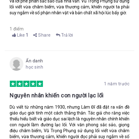
và lời phê phán sắc sảo của nhà văn. Vũ Trọng Phụng sử dụng
lớp học chúng tôi anh nào cũng có thể phải lòng Huyền được,
lối viết vừa châm biếm, vừa thương cảm, khiến người ta phải
nhất là Quý thì lại mê nó hơn hết thảy. Chúng tôi đã ngầm tôn
suy ngẫm về số phận nhân vật và bản chất xã hội lúc bấy giờ.
Huyền là nữ lang hoàn toàn”.
“Tây Thi, Hằng Nga, Nàng thơ, Mỹ nhân, đó là những tên người
1 điểm
ta đặt thêm cho Huyền, ngoài cái tên ở giấy khai sinh”.
Like
1
Share
Trả lời
Tác phẩm hiện thức mang tính giáo dục giới tính
Ẩn danh
Nếu chỉ tả quang cảnh một chốn mãi dâm cao cấp, thì có lẽ
học sinh
tác phẩm của Vũ Trọng Phụng đã không được tái bản nhiều
lần. Kể về sự tha hóa của con nhà danh giá thành người buôn
phấn bán hương, tác giả để cho nhân vật có cơ hội được giãi
1 năm trước
bày.
Nguyên nhân khiến con người lạc lối
Nhà văn khéo léo lồng ghép những nội dung trong sách thành
những trang viết trong ba đêm thức trắng của Huyền về quãng
Dù viết từ những năm 1930, nhưng Làm Đĩ đã đặt ra vấn đề
trầm luân cô trải qua. Và nhân vật tôi gọi những trang viết đó
giáo dục giới tính một cách thẳng thắn. Tác giả cho rằng việc
là một “phóng sự tiểu thuyết”.
thiếu hiểu biết và giáo dục sai lệch là nguyên nhân chính khiến
Ở đoạn kết, nhân vật “tôi”, vốn là bạn học cùng Huyền trước
con người lầm đường lạc lối. Với văn phong sắc sảo, giọng
đây, nay gặp lại người bạn gái bao người ngưỡng mộ năm xưa
điệu châm biếm, Vũ Trọng Phụng sử dụng lối viết vừa châm
trong tình cảnh một cô gái nhảy kiêm mãi dâm, đã nói:
biếm, vừa thương cảm, khiến người đọc phải suy ngẫm về số