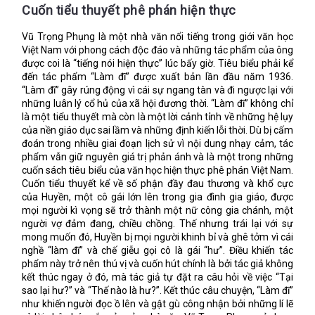
Cuốn tiểu thuyết phê phán hiện thực
hàng có nhu cầu người như nào, thì gia chủ mới cho đi mời và
đón những cô gái làng chơi đến.
Vũ Trọng Phụng là một nhà văn nổi tiếng trong giới văn học
Theo lời của Duyên – cô gái phục vụ trong nhà thì “Từ 12 giờ
Việt Nam với phong cách độc đáo và những tác phẩm của ông
trở đi rồi các anh xem! Ở nhà này ngày là đêm mà đêm là
được coi là “tiếng nói hiện thực” lúc bấy giờ. Tiêu biểu phải kể
đến tác phẩm “Làm đĩ” được xuất bản lần đầu năm 1936.
ngày”.
“Làm đĩ” gây rúng động vì cái sự ngang tàn và đi ngược lại với
Khách đến nhà này là những hạng nào? “Ồ, đủ, các anh ạ. Các
những luân lý cổ hủ của xã hội đương thời. “Làm đĩ” không chỉ
ông tây chánh sở này, chánh sở nọ, quan binh, thầy kiện, mõ
là một tiểu thuyết mà còn là một lời cảnh tỉnh về những hệ lụy
tòa, tây đen cho vay lãi, khách chủ hiệu cao lâu, các ông nghị,
của nền giáo dục sai lầm và những định kiến lỗi thời. Dù bị cấm
các ông nhà buôn lớn…”.
đoán trong nhiều giai đoạn lịch sử vì nội dung nhạy cảm, tác
phẩm vẫn giữ nguyên giá trị phản ánh và là một trong những
cuốn sách tiêu biểu của văn học hiện thực phê phán Việt Nam.
Căn phòng nơi mua vui cũng được “bài trí lịch sự lắm, có thể
Cuốn tiểu thuyết kể về số phận đầy đau thương và khổ cực
so với phòng khách sạn tây lớn. Sập gụ trên có khay đèn,
của Huyền, một cô gái lớn lên trong gia đình gia giáo, được
giường Hong Kong, ghế đi văng. Bồn rửa mặt có sẵn nhiều
mọi người kì vọng sẽ trở thành một nữ công gia chánh, một
khăn bông trắng muốt taị một góc khác. Trên tường vô số ảnh
người vợ đảm đang, chiều chồng. Thế nhưng trái lại với sự
mỹ nữ Tây phương khỏa thân, những ảnh người ta lấy ở những
mong muốn đó, Huyền bị mọi người khinh bỉ và ghê tởm vì cái
báo chí khiêu dâm như Paris Plaisirs, Evos, Sex Appeal”…
nghề “làm đĩ” và chế giễu gọi cô là gái “hư”. Điều khiến tác
phẩm này trở nên thú vị và cuốn hút chính là bởi tác giả không
Những cô gái “làm đĩ” ở đó đều sắc nước hương trời. Huyền, cô
kết thúc ngay ở đó, mà tác giả tự đặt ra câu hỏi về việc “Tại
gái được gọi đến để phục vụ, oan trái thay là bạn học của hai
sao lại hư?” và “Thế nào là hư?”. Kết thúc câu chuyện, “Làm đĩ”
người khách. Xưa kia, Huyền đẹp, ngoan, đứng đắn, là “con
như khiến người đọc ồ lên và gật gù công nhận bởi những lí lẽ
nhà lương thiện, con một ông phán, cháu một ông đốc tờ. Cả