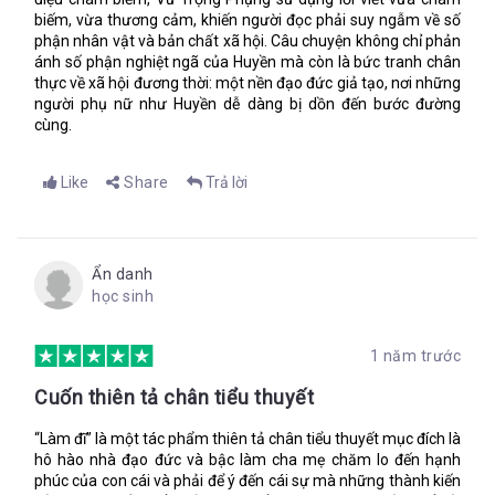
theo trào lưu “văn minh giải phóng phụ nữ”, một bên là những
biếm, vừa thương cảm, khiến người đọc phải suy ngẫm về số
giấu diếm về chuyện ái ân, trinh tiết đã góp phần đẩy những cô
phận nhân vật và bản chất xã hội. Câu chuyện không chỉ phản
gái như Huyền vào bước đường “làm đĩ”.
ánh số phận nghiệt ngã của Huyền mà còn là bức tranh chân
Làm đĩ
do đó vừa là câu chuyện mang tính nhân bản, vừa là
thực về xã hội đương thời: một nền đạo đức giả tạo, nơi những
bức tranh hiện thực của buổi giao thời. Bất chấp những ý kiến
người phụ nữ như Huyền dễ dàng bị dồn đến bước đường
trước đây cho rằng tác phẩm dâm uế, thì
Làm đĩ
vẫn là tiếng
cùng.
nói thức tỉnh, đưa ra một đề nghị: cần phải coi trọng giáo dục
giới tính.
Like
Share
Trả lời
Nguồn:
diemsach.info
-------------------------
Theo dõi fanpage của Bookademy để cập nhật các thông tin
Ẩn danh
thú vị về sách tại
học sinh
link:
https://www.facebook.com/bookademy.vn
Tham gia cộng đồng Bookademy để có cơ hội đọc và nhận
1 năm trước
những cuốn sách thú vị, đăng ký CTV tại link:
https://goo.gl/forms/7pGl3eYeudJ3jXIE3
Cuốn thiên tả chân tiểu thuyết
“Làm đĩ” là một tác phẩm thiên tả chân tiểu thuyết mục đích là
hô hào nhà đạo đức và bậc làm cha mẹ chăm lo đến hạnh
phúc của con cái và phải để ý đến cái sự mà những thành kiến