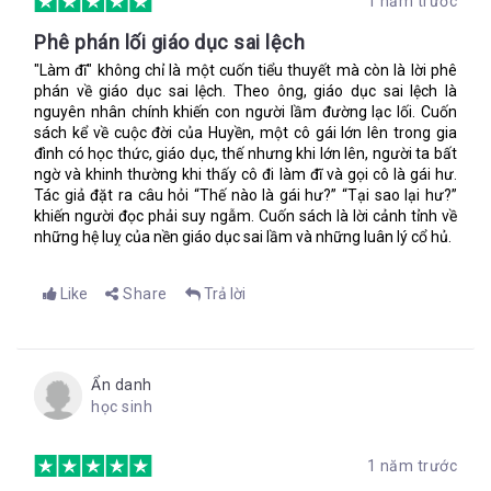
1 năm trước
Một người vào hạng tay chơi bời lão luyện mách nước cho
Phê phán lối giáo dục sai lệch
nhân vật “tôi” về một nhà kia là chốn Bồng Lai tiên cảnh. Rằng
họ chỉ cần đem theo một số bạc kha khá đến đấy, sẽ được tiếp
"Làm đĩ" không chỉ là một cuốn tiểu thuyết mà còn là lời phê
đãi như ông hoàng, có thể xin được ái tình ở những người đàn
phán về giáo dục sai lệch. Theo ông, giáo dục sai lệch là
bà đẹp đẽ mà xã hội vẫn gọi là thượng lưu. Mụ chủ là mụ con
nguyên nhân chính khiến con người lầm đường lạc lối. Cuốn
quan, đã khôn khéo lại kín đáo vô cùng, khách làng chơi sẽ
sách kể về cuộc đời của Huyền, một cô gái lớn lên trong gia
được bảo hiểm về đủ mọi phương tiện.
đình có học thức, giáo dục, thế nhưng khi lớn lên, người ta bất
ngờ và khinh thường khi thấy cô đi làm đĩ và gọi cô là gái hư.
Hai người bạn tìm đến địa chỉ được mách. Đó không phải một
Tác giả đặt ra câu hỏi “Thế nào là gái hư?” “Tại sao lại hư?”
nhà chứa xoành xĩnh, mà là tòa nhà tây, bề ngoài tỏ ra rằng
khiến người đọc phải suy ngẫm. Cuốn sách là lời cảnh tỉnh về
chủ nhân ở trong là người lương thiện. Nhân vật “tôi” chưa
những hệ luỵ của nền giáo dục sai lầm và những luân lý cổ hủ.
dám tin ngay sự mãi dâm lại có thể đóng đại bản doanh ở
trong một nơi như vậy.
Like
Share
Trả lời
“Tủ chè khảm, sập gụ bộ phòng khách Tàu, tủ đồ cổ gương to
bằng cả một cái giường, đỉnh đồng hun bày dưới đất đồ sộ…
ngần ấy đồ đạc tỏ ra rằng nếu đó không là nhà một vị nhất
phẩm hưu quan thì cũng phải là một nhà giàu có. Nhất là bầu
Ẩn danh
không khí lặng lẽ vắng tanh vắng ngát càng làm tăng vẻ
học sinh
nghiêm trang”.
Ngôi nhà lặng ngắt như tờ. Nhưng khi được tiếp chuyện bà chủ,
1 năm trước
hai vị khách được biết nơi đây có đủ những phụ nữ xinh đẹp,
hạng thượng lưu, như bà thông, bà phán, gái nhảy… Khách