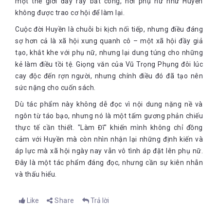
một thế giới đầy rẫy bất công, nơi phụ nữ như Huyền
không được trao cơ hội để làm lại.
Cuộc đời Huyền là chuỗi bi kịch nối tiếp, nhưng điều đáng
sợ hơn cả là xã hội xung quanh cô – một xã hội đầy giả
tạo, khắt khe với phụ nữ, nhưng lại dung túng cho những
kẻ làm điều tồi tệ. Giọng văn của Vũ Trọng Phụng đôi lúc
cay độc đến rợn người, nhưng chính điều đó đã tạo nên
sức nặng cho cuốn sách.
Dù tác phẩm này không dễ đọc vì nội dung nặng nề và
ngôn từ táo bạo, nhưng nó là một tấm gương phản chiếu
thực tế cần thiết. "Làm Đĩ" khiến mình không chỉ đồng
cảm với Huyền mà còn nhìn nhận lại những định kiến và
áp lực mà xã hội ngày nay vẫn vô tình áp đặt lên phụ nữ.
Đây là một tác phẩm đáng đọc, nhưng cần sự kiên nhẫn
và thấu hiểu.
Like
Share
Trả lời