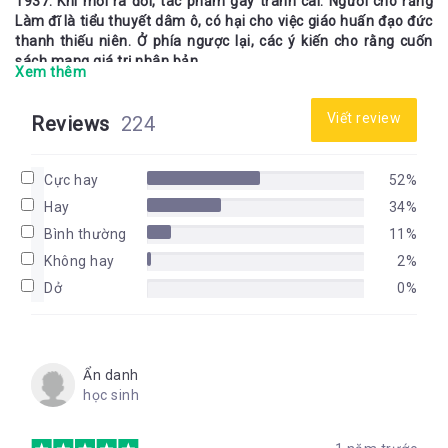
1937. Khi mới ra đời, tác phẩm gây tranh cãi. Người cho rằng
Làm đĩ
là tiểu thuyết dâm ô, có hại cho việc giáo huấn đạo đức
thanh thiếu niên. Ở phía ngược lại, các ý kiến cho rằng cuốn
sách mang giá trị nhân bản.
Xem thêm
Nghề buôn phấn bán hương gần 100 năm trước
Viết review
Reviews
224
Tiểu thuyết
Làm đĩ
của Vũ Trọng Phụng kể về cuộc đời của
nhân vật Huyền. Xen giữa bốn phần nội dung chính: Tuổi dậy
Cực hay
52%
thì, Ra đời, Lấy chồng, Trụy lạc, là các phần “Đoạn đầu” và
Hay
34%
“Đoạn cuối” như để dẫn dắt vào câu chuyện chính và nêu triết
lý câu chuyện.
Bình thường
11%
Ở phần “Đoạn đầu”, hai người bạn “tôi” và “Quý” lâu ngày tái
Không hay
2%
ngộ, rủ nhau đi xem “trình độ mãi dâm” đất kinh kỳ đã tới mức
Dở
0%
độ nào. Từ đó, bức tranh của hoạt động mãi dâm gần 100
năm trước được phơi bày.
Ẩn danh
học sinh
Bằng ngòi bút của tay phóng sự bậc nhất đầu thế kỷ 20,
Làm
đĩ
của Vũ Trọng Phụng cho thấy hiện thực nghề mãi dâm gần
100 năm trước.