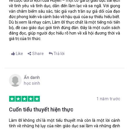
về cuộc đời bi kịch của Huyền – một cô gái bị giáo dục sai lệch
về tình yêu và tình dục, dẫn đến lầm lạc và sa ngã. Với giọng
văn châm biếm sâu sắc, tác giả vạch trần sự giả dối của đạo
đức phong kiến và cảnh báo về hậu quả của sự thiếu hiểu biết.
Dù bị xem là nhạy cảm, Làm Đĩ thực chất là một tiếng nói tiến
bộ, đề cao giáo dục giới tính đúng đắn. Đây là một cuốn sách
đáng đọc, giúp người đọc hiểu rõ hơn về xã hội đương thời và
giá trị của tri thức.
Like
Share
Trả lời
Ẩn danh
học sinh
1 năm trước
Cuốn tiểu thuyết hiện thực
Làm Đĩ không chỉ là một tiểu thuyết mà còn là một lời cảnh
tỉnh về những hệ lụy của nền giáo dục sai lầm và những định