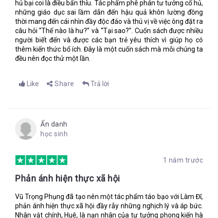
hủ bại coi là điều bẩn thỉu. Tác phẩm phê phán tư tưởng cổ hủ,
những giáo dục sai lầm dẫn đến hậu quả khôn lường đồng
thời mang đến cái nhìn đầy độc đáo và thú vị về việc ông đặt ra
câu hỏi “Thế nào là hư?” và “Tại sao?”. Cuốn sách được nhiều
người biết đến và được các bạn trẻ yêu thích vì giúp họ có
thêm kiến thức bổ ích. Đây là một cuốn sách mà mỗi chúng ta
đều nên đọc thử một lần.
Like
Share
Trả lời
Ẩn danh
học sinh
1 năm trước
Phản ánh hiện thực xã hội
Vũ Trọng Phụng đã tạo nên một tác phẩm táo bạo với Làm Đĩ,
phản ánh hiện thực xã hội đầy rẫy những nghịch lý và áp bức.
Nhân vật chính, Huê, là nạn nhân của tư tưởng phong kiến hà