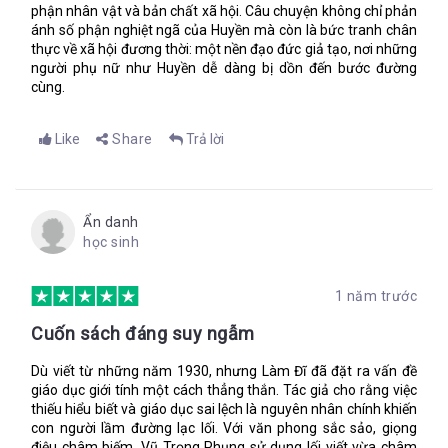
“Không, anh không khinh bỉ em đâu! […] Thế thì đối với người
phận nhân vật và bản chất xã hội. Câu chuyện không chỉ phản
nhân tình hay người chồng cả ghen sẽ lục tội đến cái quá khứ
ánh số phận nghiệt ngã của Huyền mà còn là bức tranh chân
của Huyền, em cứ việc đưa ra cái mảnh đời này, và đáp: ‘Đây,
thực về xã hội đương thời: một nền đạo đức giả tạo, nơi những
người phụ nữ như Huyền dễ dàng bị dồn đến bước đường
tại sao tôi đến nỗi này, những nguyên cớ ấy, nó đây… ấy chính
cùng.
là đời tôi, tuy những tên người, tên phố, đã bị đổi cả’”.
Tiểu thuyết còn đưa ra bức tranh hiện thực tại nước ta ở buổi
giao thời, giữa một bên là văn minh phương Tây đang tràn tới,
Like
Share
Trả lời
một bên là văn hóa truyền thống nghìn năm vẫn hiện hữu rõ
nét.
Ở xã hội ấy, khi những tiệm ảnh mọc lên vuốt ve vẻ đẹp các cô
Ẩn danh
gái, những tiệm may âu hóa giúp người phụ nữ khoe cơ thể,
học sinh
các hình thức giải trí như khiêu vũ, “xem chớp bóng”, các trò
tiêu khiển như đua ngựa, cá cược, mạt chược… khiến phụ nữ
được cởi trói khỏi khuôn phép nghìn xưa.
1 năm trước
Nhưng cũng chính xã hội ấy, sự hiện hữu của đạo lễ phong kiến
Cuốn sách đáng suy ngẫm
vẫn còn. Khuôn phép cũ khiến người ta tránh động chạm đến
vấn đề ân ái. “… cái xã hội, mỗi khi đả động đến vấn đề nam nữ
Dù viết từ những năm 1930, nhưng Làm Đĩ đã đặt ra vấn đề
giao hợp, đã vô tâm khiêu dâm hơn là giảng dạy khoa học và
giáo dục giới tính một cách thẳng thắn. Tác giả cho rằng việc
ái tình giáo dục”.
thiếu hiểu biết và giáo dục sai lệch là nguyên nhân chính khiến
con người lầm đường lạc lối. Với văn phong sắc sảo, giọng
Giữa bối cảnh ấy, đi giữa hai làn sóng một bên hô hào cởi mở,
điệu châm biếm, Vũ Trọng Phụng sử dụng lối viết vừa châm