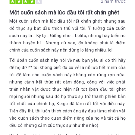
2 năm trước
Một cuốn sách mà lúc đầu tôi rất chán ghét
Một cuốn sách mà lúc đầu tôi rất chán ghét nhưng sau
đó thực sự bắt đầu thích thú với tôi. Ý tưởng của cuốn
sách này là... Kỳ lạ... Giống như... Lolita, nhưng hãy biến nó
thành huyền bí... Nhưng dù sao, đó không phải là điểm
chính của cuốn sách này nên đừng lo lắng nhiều, lol.
Tôi đoán cuốn sách này nói về nếu bạn yêu ai đó thì hãy
để họ đi??? tôi không biết đó có vẻ là nỗ lực hết mình của
tôi để làm cho cuốn sách này không còn rùng rợn nữa.
nhưng cảnh kết thúc rất cảm động, cộng với việc phát
triển nhân vật được thực hiện rất tốt (ban đầu tôi ghét
mọi người nhưng sau đó họ thực sự trở thành phiên bản
tốt nhất của chính họ, Keigo đã làm rất tốt với điều này.
Tiện đây thì, tôi luôn thích cách ông ấy đưa từng nhân vật
vào cuốn sách theo quan điểm riêng của họ và tất cả họ
đều có những cảm xúc thực sự như thế nào).