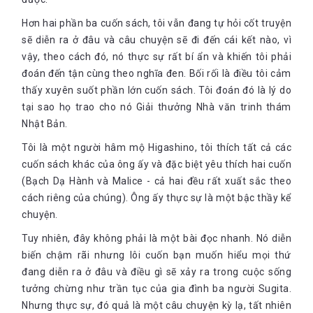
Hơn hai phần ba cuốn sách, tôi vẫn đang tự hỏi cốt truyện
sẽ diễn ra ở đâu và câu chuyện sẽ đi đến cái kết nào, vì
vậy, theo cách đó, nó thực sự rất bí ẩn và khiến tôi phải
đoán đến tận cùng theo nghĩa đen. Bối rối là điều tôi cảm
thấy xuyên suốt phần lớn cuốn sách. Tôi đoán đó là lý do
tại sao họ trao cho nó Giải thưởng Nhà văn trinh thám
Nhật Bản.
Tôi là một người hâm mộ Higashino, tôi thích tất cả các
cuốn sách khác của ông ấy và đặc biệt yêu thích hai cuốn
(Bạch Dạ Hành và Malice - cả hai đều rất xuất sắc theo
cách riêng của chúng). Ông ấy thực sự là một bậc thầy kể
chuyện.
Tuy nhiên, đây không phải là một bài đọc nhanh. Nó diễn
biến chậm rãi nhưng lôi cuốn bạn muốn hiểu mọi thứ
đang diễn ra ở đâu và điều gì sẽ xảy ra trong cuộc sống
tưởng chừng như trần tục của gia đình ba người Sugita.
Nhưng thực sự, đó quả là một câu chuyện kỳ ​​lạ, tất nhiên