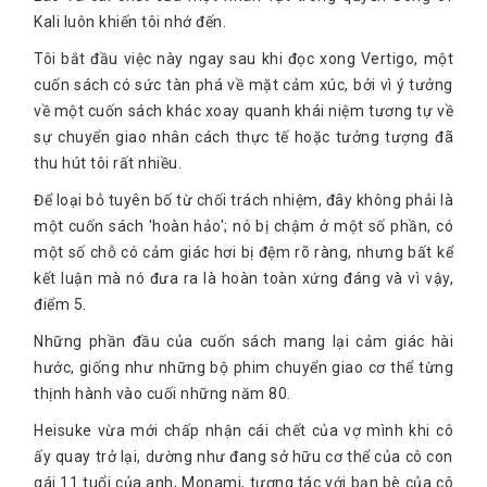
Kali luôn khiến tôi nhớ đến.
Tôi bắt đầu việc này ngay sau khi đọc xong Vertigo, một
cuốn sách có sức tàn phá về mặt cảm xúc, bởi vì ý tưởng
về một cuốn sách khác xoay quanh khái niệm tương tự về
sự chuyển giao nhân cách thực tế hoặc tưởng tượng đã
thu hút tôi rất nhiều.
Để loại bỏ tuyên bố từ chối trách nhiệm, đây không phải là
một cuốn sách 'hoàn hảo'; nó bị chậm ở một số phần, có
một số chỗ có cảm giác hơi bị đệm rõ ràng, nhưng bất kể
kết luận mà nó đưa ra là hoàn toàn xứng đáng và vì vậy,
điểm 5.
Những phần đầu của cuốn sách mang lại cảm giác hài
hước, giống như những bộ phim chuyển giao cơ thể từng
thịnh hành vào cuối những năm 80.
Heisuke vừa mới chấp nhận cái chết của vợ mình khi cô
ấy quay trở lại, dường như đang sở hữu cơ thể của cô con
gái 11 tuổi của anh, Monami, tương tác với bạn bè của cô