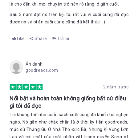
là cho đến khi mọi chuyện trở nên rõ ràng, ở gần cuối.
Sau 3 năm đặt nó trên kệ, tôi rất vui vì cuối cùng đã đọc
được nó và bí ẩn cuối cùng cũng đã kết thúc :-)
Like
Share
Trả lời
Ẩn danh
goodreads.com
2 năm trước
Nổi bật và hoàn toàn không giống bất cứ điều
gì tôi đã đọc
Tôi không thể nhớ cuốn sách cuối cùng đã khiến tôi nghẹn
ngào. Nó gần như chắc chắn là ở thời kỳ tiền goodreads,
mặc dù Thằng Gù Ở Nhà Thờ Đức Bà, Những Kì Vọng Lớn
Lao và cái chết của một nhân vật trong quyển Song of