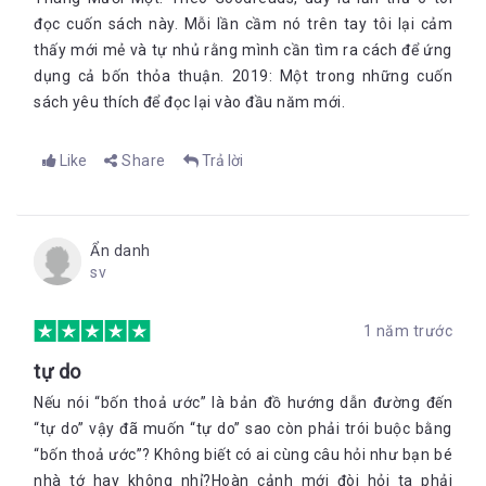
đọc cuốn sách này. Mỗi lần cầm nó trên tay tôi lại cảm
thấy mới mẻ và tự nhủ rằng mình cần tìm ra cách để ứng
dụng cả bốn thỏa thuận. 2019: Một trong những cuốn
sách yêu thích để đọc lại vào đầu năm mới.
Like
Share
Trả lời
Ẩn danh
sv
1 năm trước
tự do
Nếu nói “bốn thoả ước” là bản đồ hướng dẫn đường đến
“tự do” vậy đã muốn “tự do” sao còn phải trói buộc bằng
“bốn thoả ước”? Không biết có ai cùng câu hỏi như bạn bé
nhà tớ hay không nhỉ?Hoàn cảnh mới đòi hỏi ta phải