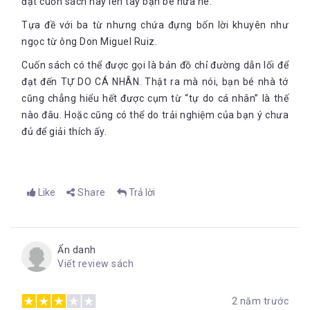
đặt cuốn sách này lên tay bạn bé nữa nè.
Tựa đề với ba từ nhưng chứa đựng bốn lời khuyên như
ngọc từ ông Don Miguel Ruiz.
Cuốn sách có thể được gọi là bản đồ chỉ đường dẫn lối để
đạt đến TỰ DO CÁ NHÂN. Thật ra mà nói, bạn bé nhà tớ
cũng chẳng hiểu hết được cụm từ “tự do cá nhân” là thế
nào đâu. Hoặc cũng có thể do trải nghiệm của bạn ý chưa
đủ để giải thích ấy.
Like
Share
Trả lời
Ẩn danh
Viết review sách
2 năm trước