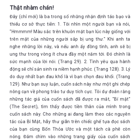
Thật nhàm chán!
Đây (chỉ mới) là ba trong số những nhận định táo bạo và
thiếu cơ sở thực tiễn: 1. Tôi nhìn một người bạn và nói,
"Hmmmm! Màu sắc trên khuôn mặt bạn lúc này giống với
trên mặt của những người sắp bị ung thư." Khi anh ta
nghe những lời này, và nếu anh ấy đồng tình, anh sẽ bị
ung thư trong vòng ít chưa đầy một năm tới. Đó chính là
sức mạnh của lời nói. (Trang 29). 2. Tình yêu qua hành
động sẽ chỉ sản sinh ra niềm hạnh phúc. (Trang 128). 3. Lý
do duy nhất bạn đau khổ là vì bạn chọn đau khổi. (Trang
129). Như bạn suy luận, cuốn sách này như một ghi chép
nông cạn về phong trào tư duy tích cực. Tôi dự đoán rằng
những tác giả của cuốn sách đã được ra mắt, "Bí mật"
(The Secret), tìm thấy được tiền thân của mình trong
cuốn sách này. Cho những ai đang làm theo các nguyên
tắc của Bí Mật, hãy thư giãn trên chiếc ghế tựa đọc sách
của bạn cùng Bốn Thỏa Ước và một tách cà phê còn
nóng. Đắm chìm vào những trang giấy của cuốn sách