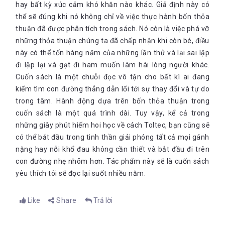
hay bất kỳ xúc cảm khó khăn nào khác. Giả định này có
thể sẽ đúng khi nó không chỉ về việc thực hành bốn thỏa
thuận đã được phân tích trong sách. Nó còn là việc phá vỡ
những thỏa thuận chúng ta đã chấp nhận khi còn bé, điều
này có thể tốn hàng năm của những lần thử và lại sai lặp
đi lặp lại và gạt đi ham muốn làm hài lòng người khác.
Cuốn sách là một chuỗi đọc vô tận cho bất kì ai đang
kiếm tìm con đường thẳng dẫn lối tới sự thay đổi và tự do
trong tâm. Hành động dựa trên bốn thỏa thuận trong
cuốn sách là một quá trình dài. Tuy vậy, kể cả trong
những giây phút hiếm hoi học về cách Toltec, bạn cũng sẽ
có thể bắt đầu trong tinh thần giải phóng tất cả mọi gánh
nặng hay nỗi khổ đau không cần thiết và bắt đầu đi trên
con đường nhẹ nhõm hơn. Tác phẩm này sẽ là cuốn sách
yêu thích tôi sẽ đọc lại suốt nhiều năm.
Like
Share
Trả lời