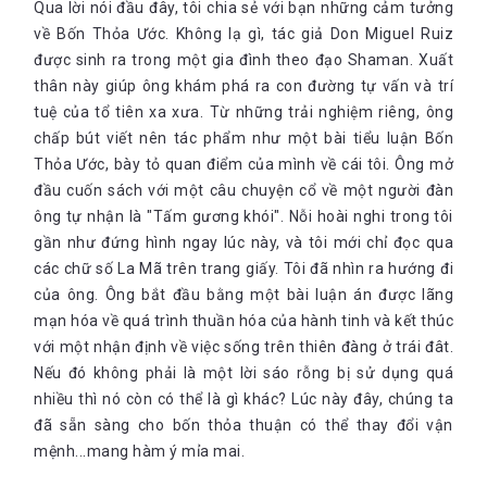
Qua lời nói đầu đây, tôi chia sẻ với bạn những cảm tưởng
về Bốn Thỏa Ước. Không lạ gì, tác giả Don Miguel Ruiz
được sinh ra trong một gia đình theo đạo Shaman. Xuất
thân này giúp ông khám phá ra con đường tự vấn và trí
tuệ của tổ tiên xa xưa. Từ những trải nghiệm riêng, ông
chấp bút viết nên tác phẩm như một bài tiểu luận Bốn
Thỏa Ước, bày tỏ quan điểm của mình về cái tôi. Ông mở
đầu cuốn sách với một câu chuyện cổ về một người đàn
ông tự nhận là "Tấm gương khói". Nỗi hoài nghi trong tôi
gần như đứng hình ngay lúc này, và tôi mới chỉ đọc qua
các chữ số La Mã trên trang giấy. Tôi đã nhìn ra hướng đi
của ông. Ông bắt đầu bằng một bài luận án được lãng
mạn hóa về quá trình thuần hóa của hành tinh và kết thúc
với một nhận định về việc sống trên thiên đàng ở trái đât.
Nếu đó không phải là một lời sáo rỗng bị sử dụng quá
nhiều thì nó còn có thể là gì khác? Lúc này đây, chúng ta
đã sẵn sàng cho bốn thỏa thuận có thể thay đổi vận
mệnh...mang hàm ý mỉa mai.