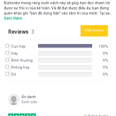
Bizbooks mong rằng cuốn sách này sẽ giúp bạn đọc chạm tới
được sự thú vị của kế toán. Và để đạt được điều ấy, bạn đừng
quên khắc ghi “bản đồ dòng tiền” vào tâm trí của mình. Tại sao
lại là bản đồ? Bởi có bản đồ, bạn định hướng được đích đến và
Xem thêm
có thể xác định vị trí của mình đang ở đâu. Bản đồ đưa bạn tới
những cuộc phiêu lưu và hi vọng cuốn sách này sẽ là công cụ
Viết review
Reviews
3
đầu tiên, giúp bạn tự tin đặt những bước chân đầu tiên vào thế
giới kế toán bao la và rộng lớn.
Cực hay
100%
Hay
0%
Bình thường
0%
Không hay
0%
Dở
0%
Ẩn danh
Sinh viên