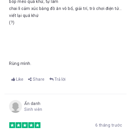
bóp méo quá khứ, tự làm
chai lì cảm xúc bằng đồ ăn vô bổ, giải trí, trò chơi điện tử…
viết lại quá khứ
(?)
Rùng mình.
Like
Share
Trả lời
Ẩn danh
Sinh viên
6 tháng trước