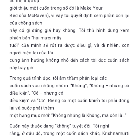
có thể thực sự
giới thiệu một cuốn trong số đó là Make Your
Bed của McRaven), vì vậy tôi quyết định xem phần còn lại
của chồng sách
này có gì đáng giá hay không. Tôi thử hình dung xem
phiên bản “hai mươi mấy
tuổi” của mình sẽ rút ra được điều gì, và dĩ nhiên, con
người hiện tại của tôi
cũng ảnh hưởng không nhỏ đến cách tôi đọc cuốn sách
này bây giờ.
Trong quá trình đọc, tôi âm thầm phân loại các
cuốn sách vào những nhóm: “Không”, “Không – nhưng có
điều kiện”, “Có – nhưng có
điều kiện” và “Có”. Riêng có một cuốn khiến tôi phải dừng
lại và buộc phải thêm
một hạng mục mới: “Không những là Không, mà còn là…”.
Cuốn này thuộc dạng “không” tuyệt đối. Tôi nghĩ
rằng, ở đâu đó, trong một cuốn sách khác, Krishnamurti