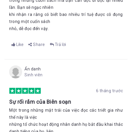
trong những cuốn sách mà bạn cần đọc đi đọc lại nhiều
lần. Bạn sẽ ngạc nhiên
-------------------------------------------------------------
khi nhận ra rằng có biết bao nhiêu trí tuệ được cô đọng
Theo dõi fanpage của Bookademy để cập nhật các thông tin
trong một cuốn sách
thú vị về sách tại link:
Bookademy
nhỏ, dễ đọc đến vậy.
(*) Bản quyền bài viết thuộc về Bookademy - Ybox. Khi chia sẻ
hoặc đăng tải lại, vui lòng trích dẫn nguồn đầy đủ "Tên tác giả
- Bookademy." Các bài viết trích nguồn không đầy đủ cú pháp
Like
Share
Trả lời
đều không được chấp nhận và phải gỡ bỏ.
Ẩn danh
Sinh viên
6 tháng trước
Sự rối rắm của Biên soạn
Một trong những mặt trái của việc đọc các triết gia như
thế này là việc
những tổ chức hoạt động nhân danh họ bắt đầu khai thác
danh tiếng của họ, liên