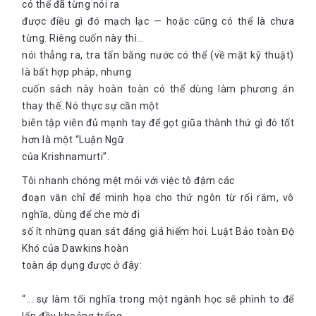
có thể đã từng nói ra
được điều gì đó mạch lạc — hoặc cũng có thể là chưa
từng. Riêng cuốn này thì…
nói thẳng ra, tra tấn bằng nước có thể (về mặt kỹ thuật)
là bất hợp pháp, nhưng
cuốn sách này hoàn toàn có thể dùng làm phương án
thay thế. Nó thực sự cần một
biên tập viên đủ mạnh tay để gọt giũa thành thứ gì đó tốt
hơn là một “Luận Ngữ
của Krishnamurti”.
Tôi nhanh chóng mệt mỏi với việc tô đậm các
đoạn văn chỉ để minh họa cho thứ ngôn từ rối rắm, vô
nghĩa, dùng để che mờ đi
số ít những quan sát đáng giá hiếm hoi. Luật Bảo toàn Độ
Khó của Dawkins hoàn
toàn áp dụng được ở đây:
“... sự làm tối nghĩa trong một ngành học sẽ phình to để