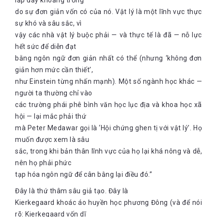
lấp đầy khoảng trống
do sự đơn giản vốn có của nó. Vật lý là một lĩnh vực thực
sự khó và sâu sắc, vì
vậy các nhà vật lý buộc phải — và thực tế là đã — nỗ lực
hết sức để diễn đạt
bằng ngôn ngữ đơn giản nhất có thể (nhưng ‘không đơn
giản hơn mức cần thiết’,
như Einstein từng nhấn mạnh). Một số ngành học khác —
người ta thường chỉ vào
các trường phái phê bình văn học lục địa và khoa học xã
hội — lại mắc phải thứ
mà Peter Medawar gọi là ‘Hội chứng ghen tị với vật lý’. Họ
muốn được xem là sâu
sắc, trong khi bản thân lĩnh vực của họ lại khá nông và dễ,
nên họ phải phức
tạp hóa ngôn ngữ để cân bằng lại điều đó.”
Đây là thứ thâm sâu giả tạo. Đây là
Kierkegaard khoác áo huyền học phương Đông (và để nói
rõ: Kierkegaard vốn dĩ